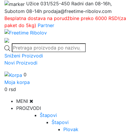
Užice
031/525-450
Radni dan 08-16h,
Subotom 08-14h
prodaja@freetime-ribolov.com
Besplatna dostava na porudžbine preko 6000 RSD!(za
paket do 5kg)
Partner
Products
search
Sniženi Proizvodi
Novi Proizvodi
0
Moja korpa
0
rsd
MENI
PROIZVODI
Štapovi
Štapovi
Plovak