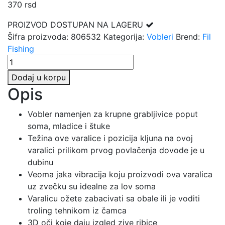
370
rsd
PROIZVOD DOSTUPAN NA LAGERU
Šifra proizvoda:
806532
Kategorija:
Vobleri
Brend:
Fil
Fishing
FILEX
LURES
Dodaj u korpu
BOXER
Opis
6532
količina
Vobler namenjen za krupne grabljivice poput
soma, mladice i štuke
Težina ove varalice i pozicija kljuna na ovoj
varalici prilikom prvog povlačenja dovode je u
dubinu
Veoma jaka vibracija koju proizvodi ova varalica
uz zvečku su idealne za lov soma
Varalicu ožete zabacivati sa obale ili je voditi
troling tehnikom iz čamca
3D oči koje daju izgled zive ribice