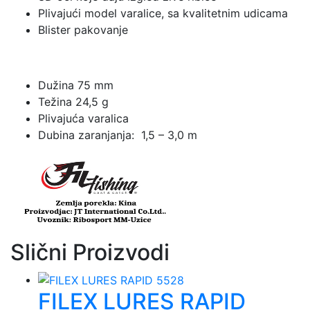
Plivajući model varalice, sa kvalitetnim udicama
Blister pakovanje
Dužina 75 mm
Težina 24,5 g
Plivajuća varalica
Dubina zaranjanja: 1,5 – 3,0 m
Slični Proizvodi
FILEX LURES RAPID