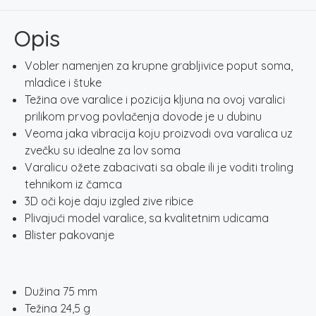
količina
Opis
Vobler namenjen za krupne grabljivice poput soma,
mladice i štuke
Težina ove varalice i pozicija kljuna na ovoj varalici
prilikom prvog povlačenja dovode je u dubinu
Veoma jaka vibracija koju proizvodi ova varalica uz
zvečku su idealne za lov soma
Varalicu ožete zabacivati sa obale ili je voditi troling
tehnikom iz čamca
3D oči koje daju izgled zive ribice
Plivajući model varalice, sa kvalitetnim udicama
Blister pakovanje
Dužina 75 mm
Težina 24,5 g