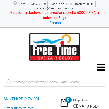
Užice
031/525-450
Radni dan 08-16h, Subotom 08-14h
prodaja@freetime-ribolov.com
Besplatna dostava na porudžbine preko 6000 RSD!(za
paket do 5kg)
Partner
Products
search
SNIŽENI PROIZVODI
0
Moja korpa
0
RSD
NOVI PROIZVODI