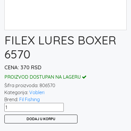
FILEX LURES BOXER
6570
370
RSD
PROIZVOD DOSTUPAN NA LAGERU
Šifra proizvoda:
806570
Kategorija:
Vobleri
Brend:
Fil Fishing
FILEX
LURES
DODAJ U KORPU
BOXER
6570