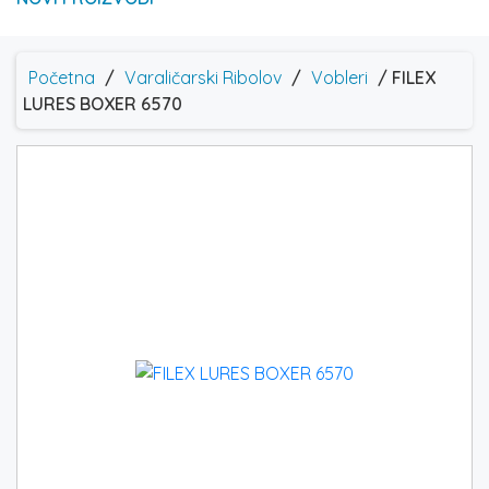
Početna
/
Varaličarski Ribolov
/
Vobleri
/ FILEX
LURES BOXER 6570