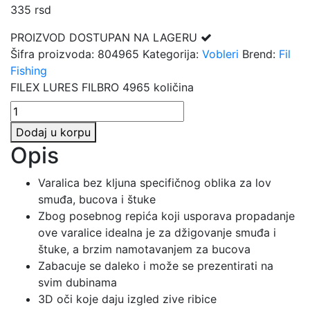
335
rsd
PROIZVOD DOSTUPAN NA LAGERU
Šifra proizvoda:
804965
Kategorija:
Vobleri
Brend:
Fil
Fishing
FILEX LURES FILBRO 4965 količina
Dodaj u korpu
Opis
Varalica bez kljuna specifičnog oblika za lov
smuđa, bucova i štuke
Zbog posebnog repića koji usporava propadanje
ove varalice idealna je za džigovanje smuđa i
štuke, a brzim namotavanjem za bucova
Zabacuje se daleko i može se prezentirati na
svim dubinama
3D oči koje daju izgled zive ribice