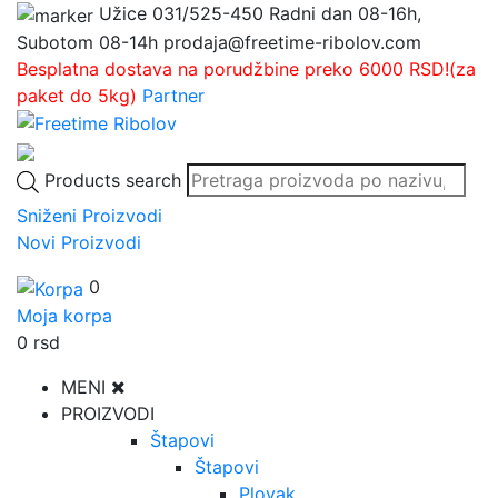
Užice
031/525-450
Radni dan 08-16h,
Subotom 08-14h
prodaja@freetime-ribolov.com
Besplatna dostava na porudžbine preko 6000 RSD!(za
paket do 5kg)
Partner
Products search
Sniženi Proizvodi
Novi Proizvodi
0
Moja korpa
0
rsd
MENI
PROIZVODI
Štapovi
Štapovi
Plovak