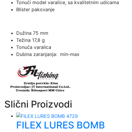
Tonući model varalice, sa kvalitetnim udicama
Blister pakovanje
Dužina 75 mm
Težina 17,8 g
Tonuća varalica
Dubina zaranjanja: min-max
Slični Proizvodi
FILEX LURES BOMB