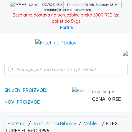
Užice
031/525-450
Radni dan 08-16h, Subotom 08-14h
prodaja@freetime-ribolov.com
Besplatna dostava na porudžbine preko 6000 RSD!(za
paket do 5kg)
Partner
Products
search
SNIŽENI PROIZVODI
0
Moja korpa
0
RSD
NOVI PROIZVODI
Početna
/
Varaličarski Ribolov
/
Vobleri
/ FILEX
LURES FILBRO 4996