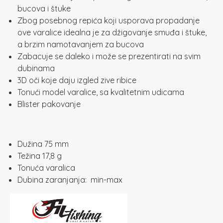
bucova i štuke
Zbog posebnog repića koji usporava propadanje
ove varalice idealna je za džigovanje smuđa i štuke,
a brzim namotavanjem za bucova
Zabacuje se daleko i može se prezentirati na svim
dubinama
3D oči koje daju izgled zive ribice
Tonući model varalice, sa kvalitetnim udicama
Blister pakovanje
Dužina 75 mm
Težina 17,8 g
Tonuća varalica
Dubina zaranjanja: min-max