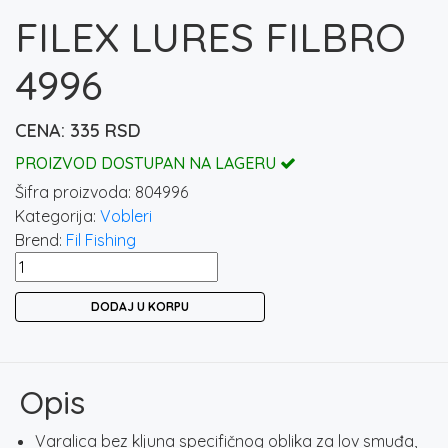
FILEX LURES FILBRO
4996
335
RSD
PROIZVOD DOSTUPAN NA LAGERU
Šifra proizvoda:
804996
Kategorija:
Vobleri
Brend:
Fil Fishing
FILEX
LURES
DODAJ U KORPU
FILBRO
4996
količina
Opis
Varalica bez kljuna specifičnog oblika za lov smuđa,