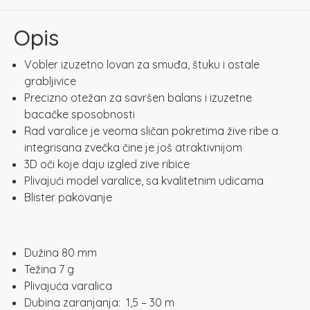
količina
Opis
Vobler izuzetno lovan za smuđa, štuku i ostale
grabljivice
Precizno otežan za savršen balans i izuzetne
bacačke sposobnosti
Rad varalice je veoma sličan pokretima žive ribe a
integrisana zvečka čine je još atraktivnijom
3D oči koje daju izgled zive ribice
Plivajući model varalice, sa kvalitetnim udicama
Blister pakovanje
Dužina 80 mm
Težina 7 g
Plivajuća varalica
Dubina zaranjanja: 1,5 – 30 m