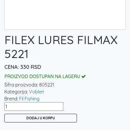
FILEX LURES FILMAX
5221
330
RSD
PROIZVOD DOSTUPAN NA LAGERU
Šifra proizvoda:
805221
Kategorija:
Vobleri
Brend:
Fil Fishing
FILEX
LURES
DODAJ U KORPU
FILMAX
5221