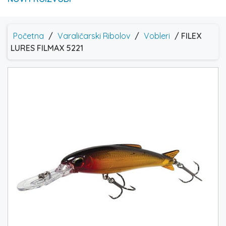
Početna
/
Varaličarski Ribolov
/
Vobleri
/ FILEX
LURES FILMAX 5221