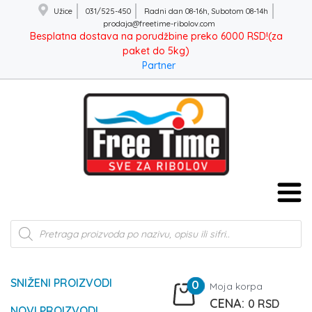
Užice
031/525-450
Radni dan 08-16h, Subotom 08-14h
prodaja@freetime-ribolov.com
Besplatna dostava na porudžbine preko 6000 RSD!(za
paket do 5kg)
Partner
Products
search
SNIŽENI PROIZVODI
0
Moja korpa
0
RSD
NOVI PROIZVODI