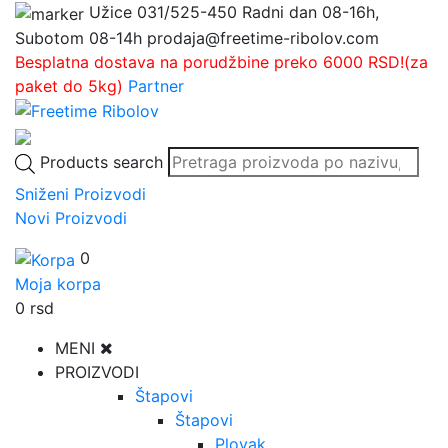
Užice
031/525-450
Radni dan 08-16h,
Subotom 08-14h
prodaja@freetime-ribolov.com
Besplatna dostava na porudžbine preko 6000 RSD!(za
paket do 5kg)
Partner
Products search
Sniženi Proizvodi
Novi Proizvodi
0
Moja korpa
0
rsd
MENI
PROIZVODI
Štapovi
Štapovi
Plovak