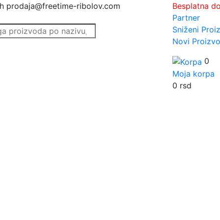
h
prodaja@freetime-ribolov.com
Besplatna d
Partner
Sniženi Proi
Novi Proizvo
0
Moja korpa
0
rsd