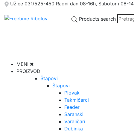
Užice
031/525-450
Radni dan 08-16h, Subotom 08-14
Products search
MENI
PROIZVODI
Štapovi
Štapovi
Plovak
Takmičarci
Feeder
Saranski
Varaličari
Dubinka