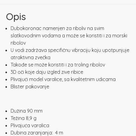
količina
Opis
Dubokoronac namenjen za riboliv na svim
slatkovodnim vodama a može se koristiti i za morski
ribolov
U vodi zadržava specifičnu vibraciju koju upotpunjuje
atraktivna zvečka
Takođe se može koristiti i za troling ribolov
3D oči koje daju izgled zive ribice
Plivajući model varalice, sa kvalitetnim udicama
Blister pakovanje
Dužina 90 mm
Težina 8,9 g
Plivajuća varalica
Dubina zaranjanja: 4 m