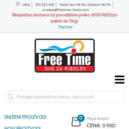
Užice
031/525-450
Radni dan 08-16h, Subotom 08-14h
prodaja@freetime-ribolov.com
Besplatna dostava na porudžbine preko 6000 RSD!(za
paket do 5kg)
Partner
Products
search
SNIŽENI PROIZVODI
0
Moja korpa
0
RSD
NOVI PROIZVODI