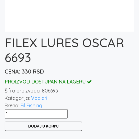
FILEX LURES OSCAR
6693
330
RSD
PROIZVOD DOSTUPAN NA LAGERU
Šifra proizvoda:
806693
Kategorija:
Vobleri
Brend:
Fil Fishing
FILEX
LURES
DODAJ U KORPU
OSCAR
6693