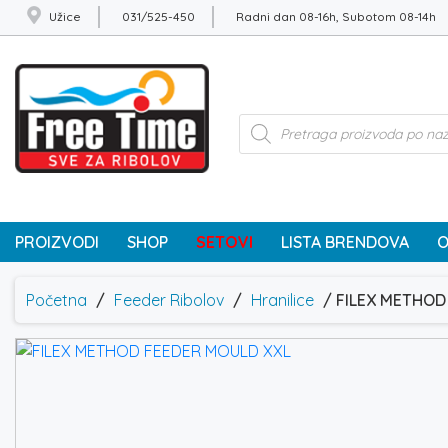
Užice
031/525-450
Radni dan 08-16h, Subotom 08-14h
Products
search
PROIZVODI
SHOP
SETOVI
LISTA BRENDOVA
O
Početna
/
Feeder Ribolov
/
Hranilice
/ FILEX METHOD