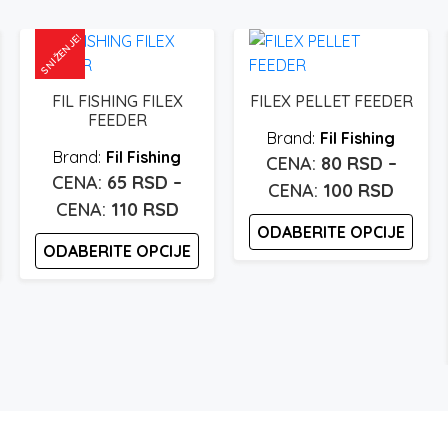
SNIŽENJE!
FIL FISHING FILEX
FILEX PELLET FEEDER
FEEDER
Fil Fishing
Fil Fishing
80
RSD
–
65
RSD
–
Raspo
100
RSD
pon
Raspon
110
RSD
cena:
ODABERITE OPCIJE
a:
cena:
od
ODABERITE OPCIJE
od
80 rsd
Ovaj
 rsd
65 rsd
Ovaj
proizvod
do
proizvod
do
ima
100 rs
ima
 rsd
110 rsd
više
više
varijanti.
varijanti.
Opcije
Opcije
mogu
mogu
biti