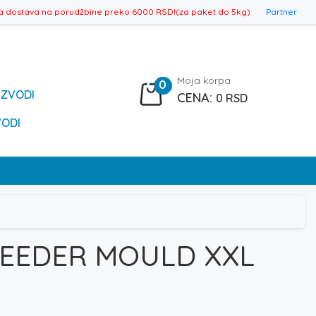
a dostava na porudžbine preko 6000 RSD!(za paket do 5kg)
Partner
Moja korpa
0
IZVODI
0
RSD
VODI
FEEDER MOULD XXL