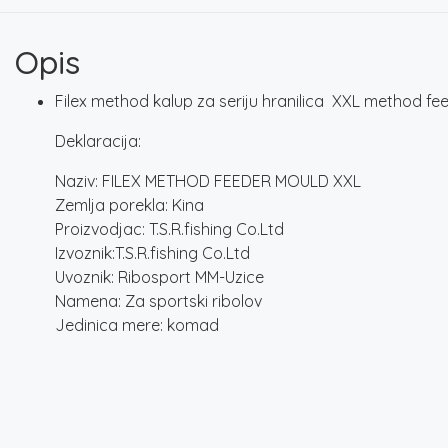
Opis
Filex method kalup za seriju hranilica XXL method fe
Deklaracija:
Naziv: FILEX METHOD FEEDER MOULD XXL
Zemlja porekla: Kina
Proizvodjac: T.S.R.fishing Co.Ltd
Izvoznik:T.S.R.fishing Co.Ltd
Uvoznik: Ribosport MM-Uzice
Namena: Za sportski ribolov
Jedinica mere: komad