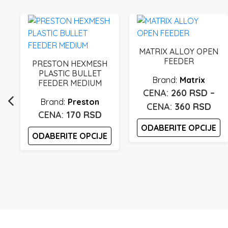
MATRIX ALLOY OPEN
FEEDER
PRESTON HEXMESH
PLASTIC BULLET
Matrix
FEEDER MEDIUM
260
RSD
–
Preston
Ras
360
RSD
170
RSD
cen
ODABERITE OPCIJE
od
ODABERITE OPCIJE
260
Ovaj
Ovaj
proizvod
do
proizvod
ima
360
ima
više
više
varijanti.
varijanti.
Opcije
Opcije
mogu