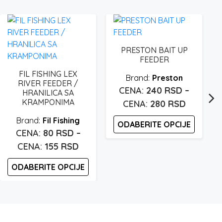
PRESTON BAIT UP
FEEDER
FIL FISHING LEX
Preston
RIVER FEEDER /
240
RSD
–
HRANILICA SA
n
KRAMPONIMA
Raspon
280
RSD
cena:
Fil Fishing
ODABERITE OPCIJE
od
80
RSD
–
240 rsd
Ovaj
Raspon
155
RSD
proizvod
do
cena:
d
ODABERITE OPCIJE
ima
280 rsd
od
više
80 rsd
Ovaj
varijanti.
proizvod
do
Opcije
ima
155 rsd
mogu
više