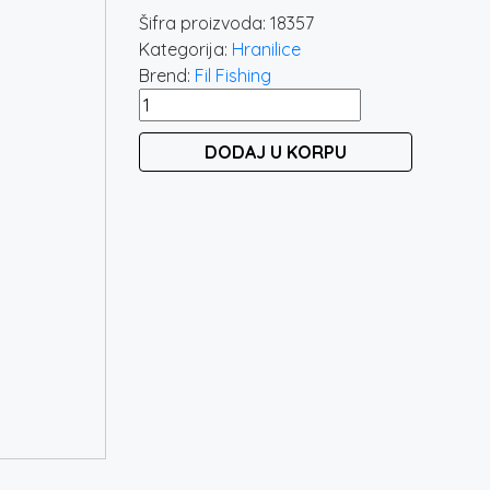
Šifra proizvoda:
18357
Kategorija:
Hranilice
Brend:
Fil Fishing
FILEX
METHOD
DODAJ U KORPU
FEEDER
MOULD
XXL
količina