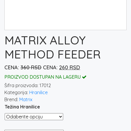
MATRIX ALLOY
METHOD FEEDER
Originalna
Trenutna
360
RSD
260
RSD
cena
cena
PROIZVOD DOSTUPAN NA LAGERU
je
je:
Šifra proizvoda:
17012
bila:
260 rsd.
Kategorija:
Hranilice
360 rsd.
Brend:
Matrix
Težina Hranilice