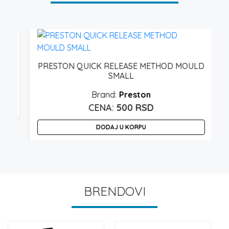
PRESTON QUICK RELEASE METHOD MOULD
SMALL
Preston
500
RSD
DODAJ U KORPU
O
p
i
v
BRENDOVI
v
O
m