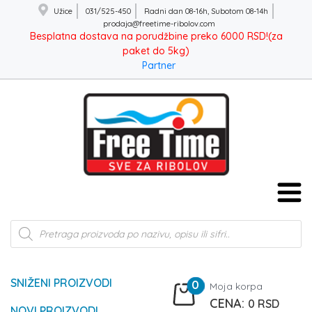
Užice
031/525-450
Radni dan 08-16h, Subotom 08-14h
prodaja@freetime-ribolov.com
Besplatna dostava na porudžbine preko 6000 RSD!(za
paket do 5kg)
Partner
Products
search
SNIŽENI PROIZVODI
0
Moja korpa
0
RSD
NOVI PROIZVODI