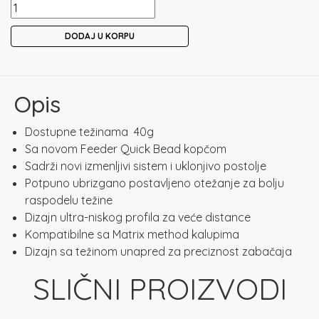
MATRIX
ALLOY
DODAJ U KORPU
METHOD
FEEDER
količina
Opis
Dostupne težinama 40g
Sa novom Feeder Quick Bead kopčom
Sadrži novi izmenljivi sistem i uklonjivo postolje
Potpuno ubrizgano postavljeno otežanje za bolju
raspodelu težine
Dizajn ultra-niskog profila za veće distance
Kompatibilne sa Matrix method kalupima
Dizajn sa težinom unapred za preciznost zabačaja
SLIČNI PROIZVODI