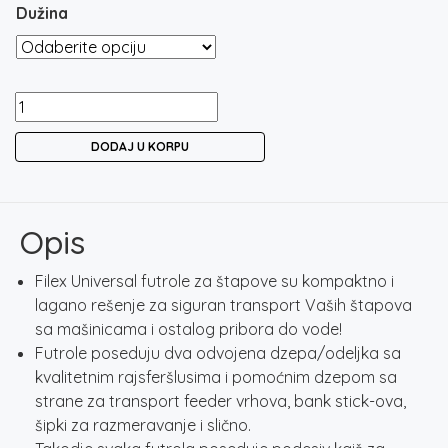
1.750 rsd
Dužina
FILEX
UNIVERSAL
DODAJ U KORPU
ROD
HOLDALL
/
FUTROLA
Opis
ZA
ŠTAPOVE
Filex Universal futrole za štapove su kompaktno i
količina
lagano rešenje za siguran transport Vaših štapova
sa mašinicama i ostalog pribora do vode!
Futrole poseduju dva odvojena dzepa/odeljka sa
kvalitetnim rajsferšlusima i pomoćnim dzepom sa
strane za transport feeder vrhova, bank stick-ova,
šipki za razmeravanje i slično.