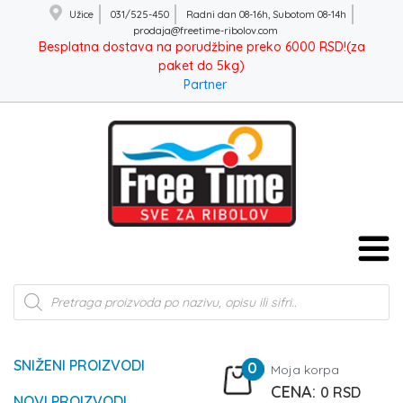
Užice
031/525-450
Radni dan 08-16h, Subotom 08-14h
prodaja@freetime-ribolov.com
Besplatna dostava na porudžbine preko 6000 RSD!(za
paket do 5kg)
Partner
Products
search
SNIŽENI PROIZVODI
0
Moja korpa
0
RSD
NOVI PROIZVODI