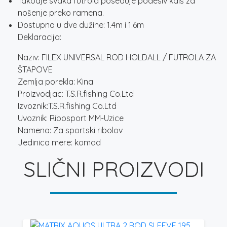
Takodje svaka futrola poseduje podesiv kaiš za
nošenje preko ramena.
Dostupna u dve dužine: 1.4m i 1.6m
Deklaracija:
Naziv: FILEX UNIVERSAL ROD HOLDALL / FUTROLA ZA
ŠTAPOVE
Zemlja porekla: Kina
Proizvodjac: T.S.R.fishing Co.Ltd
Izvoznik:T.S.R.fishing Co.Ltd
Uvoznik: Ribosport MM-Uzice
Namena: Za sportski ribolov
Jedinica mere: komad
SLIČNI PROIZVODI