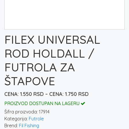
FILEX UNIVERSAL
ROD HOLDALL /
FUTROLA ZA
ŠTAPOVE
Raspon
1.550
RSD
–
1.750
RSD
cena:
PROIZVOD DOSTUPAN NA LAGERU
od
Šifra proizvoda:
17914
1.550 rsd
Kategorija:
Futrole
do
Brend:
Fil Fishing