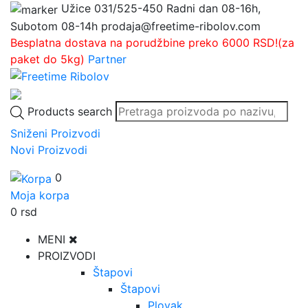
Užice
031/525-450
Radni dan 08-16h,
Subotom 08-14h
prodaja@freetime-ribolov.com
Besplatna dostava na porudžbine preko 6000 RSD!(za
paket do 5kg)
Partner
Products search
Sniženi Proizvodi
Novi Proizvodi
0
Moja korpa
0
rsd
MENI
PROIZVODI
Štapovi
Štapovi
Plovak