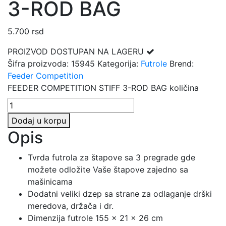
3-ROD BAG
5.700
rsd
PROIZVOD DOSTUPAN NA LAGERU
Šifra proizvoda:
15945
Kategorija:
Futrole
Brend:
Feeder Competition
FEEDER COMPETITION STIFF 3-ROD BAG količina
Dodaj u korpu
Opis
Tvrda futrola za štapove sa 3 pregrade gde
možete odložite Vaše štapove zajedno sa
mašinicama
Dodatni veliki dzep sa strane za odlaganje drški
meredova, držača i dr.
Dimenzija futrole 155 x 21 x 26 cm