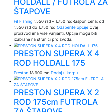
HOLDALL / FUTROLA ZA
ŠTAPOVE
Fil Fishing
1.550
rsd
–
1.750
rsd
Raspon cena: od
1.550 rsd do 1.750 rsd
Odaberite opcije
Ovaj
proizvod ima više varijanti. Opcije mogu biti
izabrane na stranici proizvoda.
PRESTON SUPERA X 4
ROD HOLDALL 175
Preston
18.900
rsd
Dodaj u korpu
PRESTON SUPERA X 2
ROD 175cm FUTROLA
ZA ŠTAPOVE