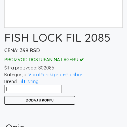
FISH LOCK FIL 2085
399
RSD
PROIZVOD DOSTUPAN NA LAGERU
Šifra proizvoda:
802085
Kategorija:
Varaličarski prateći pribor
Brend:
Fil Fishing
FISH
LOCK
DODAJ U KORPU
FIL
2085
količina