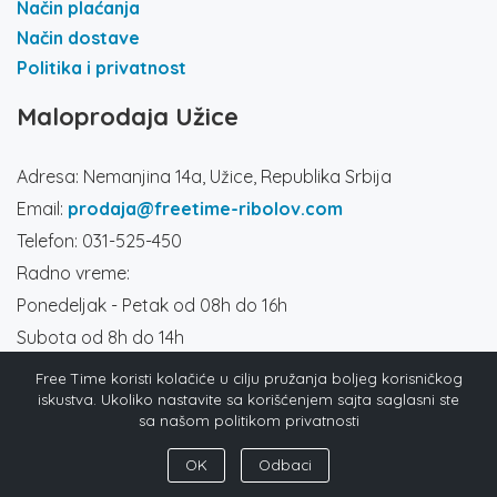
Način plaćanja
Način dostave
Politika i privatnost
Maloprodaja Užice
Adresa: Nemanjina 14a, Užice, Republika Srbija
Email:
prodaja@freetime-ribolov.com
Telefon: 031-525-450
Radno vreme:
Ponedeljak - Petak od 08h do 16h
Subota od 8h do 14h
Društvene mreže
Free Time koristi kolačiće u cilju pružanja boljeg korisničkog
iskustva. Ukoliko nastavite sa korišćenjem sajta saglasni ste
sa našom politikom privatnosti
OK
Odbaci