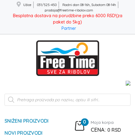
Užice
031/525-450
Radni dan 08-16h, Subotom 08-14h
prodaja@freetime-ribolov.com
Besplatna dostava na porudžbine preko 6000 RSD!(za
paket do 5kg)
Partner
Products
search
SNIŽENI PROIZVODI
0
Moja korpa
0
RSD
NOVI PROIZVODI