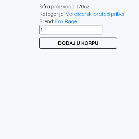
Šifra proizvoda:
17062
Kategorija:
Varaličarski prateći pribor
Brend:
Fox Rage
FOX
RAGE
DODAJ U KORPU
STRINGERS
NSH031
količina