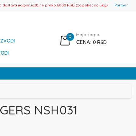
a dostava na porudžbine preko 6000 RSD!(za paket do 5kg)
Partner
Moja korpa
0
IZVODI
0
RSD
VODI
NGERS NSH031