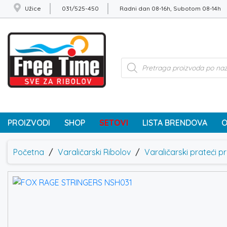
Užice
031/525-450
Radni dan 08-16h, Subotom 08-14h
Products
search
PROIZVODI
SHOP
SETOVI
LISTA BRENDOVA
O
Početna
/
Varaličarski Ribolov
/
Varaličarski prateći pr