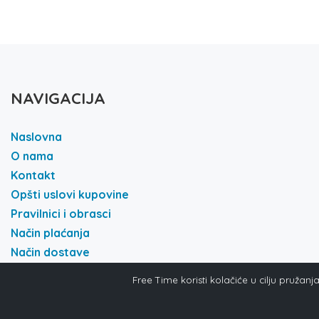
NAVIGACIJA
Naslovna
O nama
Kontakt
Opšti uslovi kupovine
Pravilnici i obrasci
Način plaćanja
Način dostave
Politika i privatnost
Free Time koristi kolačiće u cilju pružan