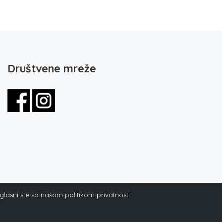
Društvene mreže
aglasni ste sa našom politikom privatnosti