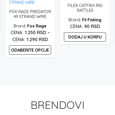
FILEX CATFISH RIG
RATTLES
FOX RAGE PREDATOR
49 STRAND WIRE
Fil Fishing
Fox Rage
90
RSD
1.250
RSD
–
DODAJ U KORPU
Raspon
1.290
RSD
cena:
ODABERITE OPCIJE
od
1.250 rsd
Ovaj
proizvod
do
ima
1.290 rsd
više
varijanti.
Opcije
mogu
BRENDOVI
biti
izabrane