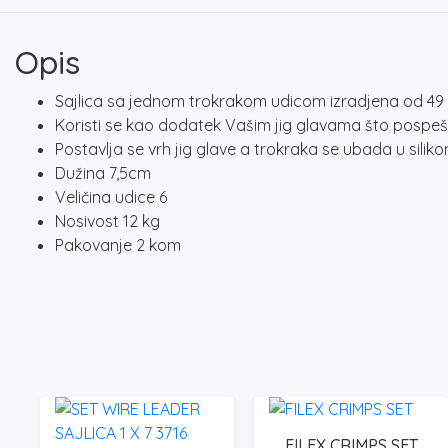
Opis
Sajlica sa jednom trokrakom udicom izradjena od 49 ni
Koristi se kao dodatek Vašim jig glavama što pospeš
Postavlja se vrh jig glave a trokraka se ubada u siliko
Dužina 7,5cm
Veličina udice 6
Nosivost 12 kg
Pakovanje 2 kom
FILEX CRIMPS SET