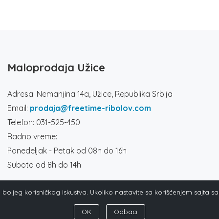
Maloprodaja Užice
Adresa: Nemanjina 14a, Užice, Republika Srbija
Email:
prodaja@freetime-ribolov.com
Telefon: 031-525-450
Radno vreme:
Ponedeljak - Petak od 08h do 16h
Subota od 8h do 14h
ja boljeg korisničkog iskustva. Ukoliko nastavite sa korišćenjem sajta s
OK
Odbaci