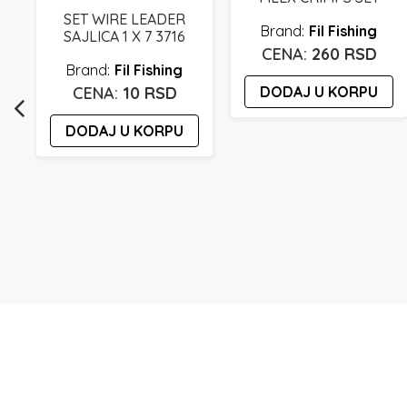
N
SET WIRE LEADER
Fil Fishing
SAJLICA 1 X 7 3716
260
RSD
Fil Fishing
10
RSD
DODAJ U KORPU
DODAJ U KORPU