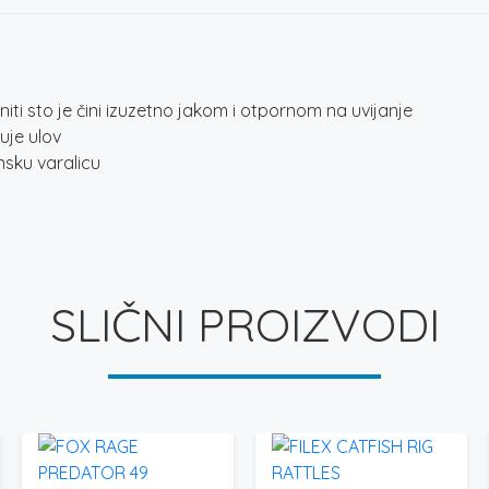
ti sto je čini izuzetno jakom i otpornom na uvijanje
uje ulov
nsku varalicu
SLIČNI PROIZVODI