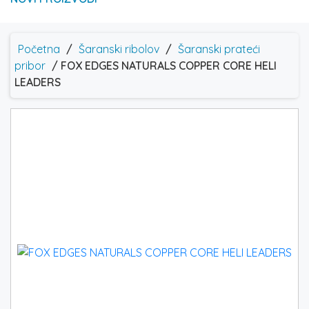
Početna
/
Šaranski ribolov
/
Šaranski prateći
pribor
/ FOX EDGES NATURALS COPPER CORE HELI
LEADERS