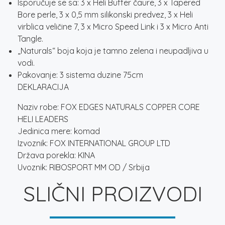
Isporučuje se sa: 3 x Heli Buffer čaure, 3 x Tapered
Bore perle, 3 x 0,5 mm silikonski predvez, 3 x Heli
virblica veličine 7, 3 x Micro Speed ​​Link i 3 x Micro Anti
Tangle.
„Naturals“ boja koja je tamno zelena i neupadljiva u
vodi.
Pakovanje: 3 sistema duzine 75cm
DEKLARACIJA
Naziv robe: FOX EDGES NATURALS COPPER CORE
HELI LEADERS
Jedinica mere: komad
Izvoznik: FOX INTERNATIONAL GROUP LTD
Država porekla: KINA
Uvoznik: RIBOSPORT MM OD / Srbija
SLIČNI PROIZVODI