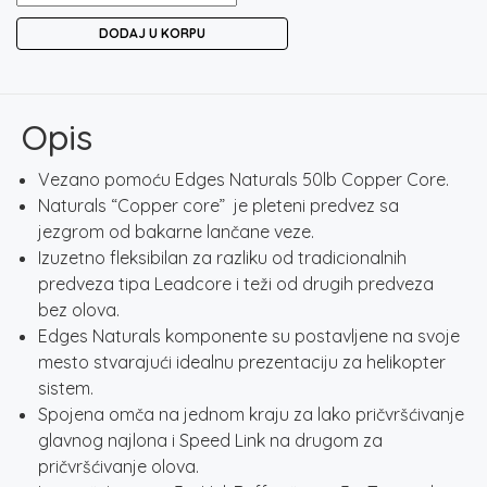
EDGES
DODAJ U KORPU
NATURALS
COPPER
CORE
HELI
Opis
LEADERS
količina
Vezano pomoću Edges Naturals 50lb Copper Core.
Naturals “Copper core” je pleteni predvez sa
jezgrom od bakarne lančane veze.
Izuzetno fleksibilan za razliku od tradicionalnih
predveza tipa Leadcore i teži od drugih predveza
bez olova.
Edges Naturals komponente su postavljene na svoje
mesto stvarajući idealnu prezentaciju za helikopter
sistem.
Spojena omča na jednom kraju za lako pričvršćivanje
glavnog najlona i Speed ​​Link na drugom za
pričvršćivanje olova.