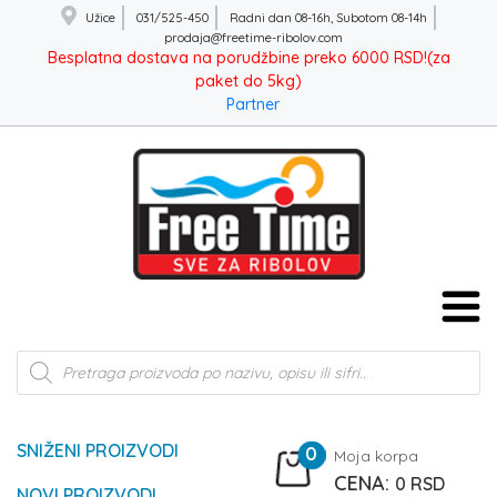
Užice
031/525-450
Radni dan 08-16h, Subotom 08-14h
prodaja@freetime-ribolov.com
Besplatna dostava na porudžbine preko 6000 RSD!(za
paket do 5kg)
Partner
Products
search
SNIŽENI PROIZVODI
0
Moja korpa
0
RSD
NOVI PROIZVODI