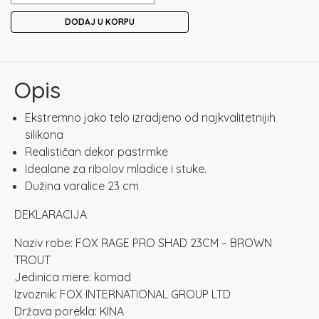
RAGE
DODAJ U KORPU
PRO
SHAD
23CM
-
Opis
BROWN
TROUT
Ekstremno jako telo izradjeno od najkvalitetnijih
količina
silikona
Realističan dekor pastrmke
Idealane za ribolov mladice i stuke.
Dužina varalice 23 cm
DEKLARACIJA
Naziv robe: FOX RAGE PRO SHAD 23CM – BROWN
TROUT
Jedinica mere: komad
Izvoznik: FOX INTERNATIONAL GROUP LTD
Država porekla: KINA