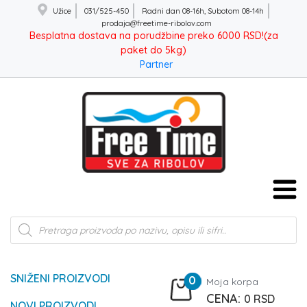
Užice
031/525-450
Radni dan 08-16h, Subotom 08-14h
prodaja@freetime-ribolov.com
Besplatna dostava na porudžbine preko 6000 RSD!(za
paket do 5kg)
Partner
Products
search
SNIŽENI PROIZVODI
0
Moja korpa
0
RSD
NOVI PROIZVODI