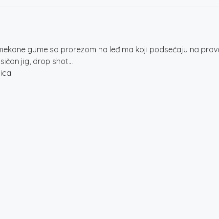
d mekane gume sa prorezom na leđima koji podsećaju na pravog
sičan jig, drop shot…
ica.