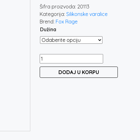
od
Šifra proizvoda:
20113
130 rs
Kategorija:
Silikonske varalice
do
Brend:
Fox Rage
210 rs
Dužina
FOX
RAGE
DODAJ U KORPU
SLICK
SHAD
-
UV
TINSEL
količina