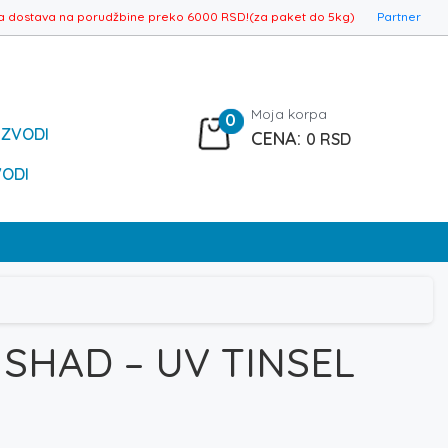
a dostava na porudžbine preko 6000 RSD!(za paket do 5kg)
Partner
Moja korpa
0
IZVODI
0
RSD
VODI
 SHAD – UV TINSEL
n