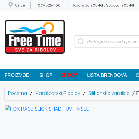
Užice
031/525-450
Radni dan 08-16h, Subotom 08-14h
Products
search
PROIZVODI
SHOP
SETOVI
LISTA BRENDOVA
O
Početna
/
Varaličarski Ribolov
/
Silikonske varalice
/ F