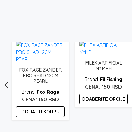
FILEX ARTIFICIAL
NYMPH
FOX RAGE ZANDER
PRO SHAD 12CM
Fil Fishing
PEARL
150
RSD
Fox Rage
150
RSD
ODABERITE OPCIJE
Ovaj
DODAJ U KORPU
proizvod
ima
više