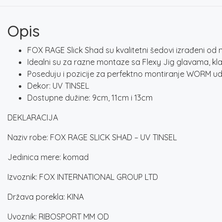
Opis
FOX RAGE Slick Shad su kvalitetni šedovi izrađeni o
Idealni su za razne montaze sa Flexy Jig glavama, kla
Poseduju i pozicije za perfektno montiranje WORM ud
Dekor: UV TINSEL
Dostupne dužine: 9cm, 11cm i 13cm
DEKLARACIJA
Naziv robe: FOX RAGE SLICK SHAD – UV TINSEL
Jedinica mere: komad
Izvoznik: FOX INTERNATIONAL GROUP LTD
Država porekla: KINA
Uvoznik: RIBOSPORT MM OD