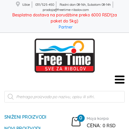
Užice
031/525-450
Radni dan 08-16h, Subotom 08-14h
prodaja@freetime-ribolov.com
Besplatna dostava na porudžbine preko 6000 RSD!(za
paket do 5kg)
Partner
Products
search
SNIŽENI PROIZVODI
0
Moja korpa
0
RSD
NOVI PROIZVODI