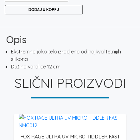
RAGE
DODAJ U KORPU
ZANDER
PRO
12CM
NATURAL
Opis
PERCH
količina
Ekstremno jako telo izradjeno od najkvalitetnijih
silikona
Dužina varalice 12 cm
SLIČNI PROIZVODI
FOX RAGE ULTRA UV MICRO TIDDLER FAST