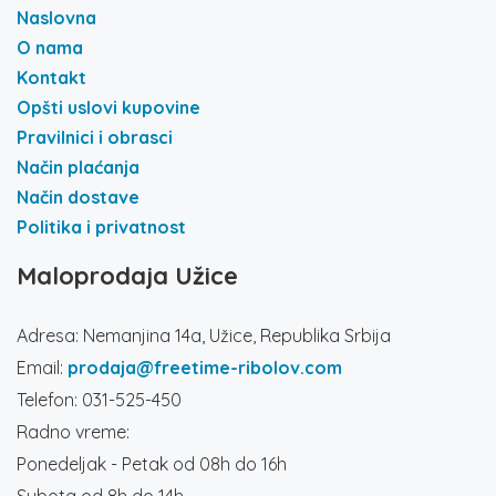
Naslovna
O nama
Kontakt
Opšti uslovi kupovine
Pravilnici i obrasci
Način plaćanja
Način dostave
Politika i privatnost
Maloprodaja Užice
Adresa: Nemanjina 14a, Užice, Republika Srbija
Email:
prodaja@freetime-ribolov.com
Telefon: 031-525-450
Radno vreme:
Ponedeljak - Petak od 08h do 16h