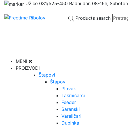
Užice
031/525-450
Radni dan 08-16h, Suboto
Products search
MENI
PROIZVODI
Štapovi
Štapovi
Plovak
Takmičarci
Feeder
Saranski
Varaličari
Dubinka