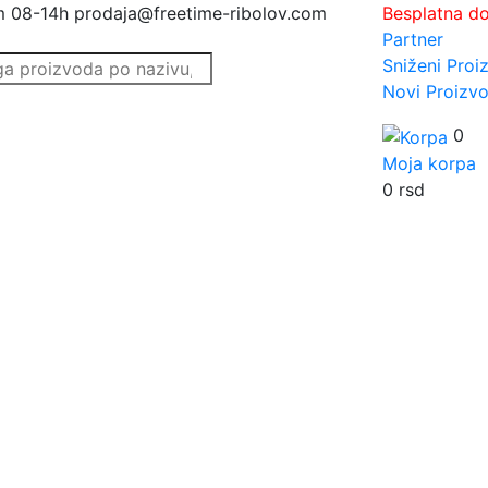
m 08-14h
prodaja@freetime-ribolov.com
Besplatna d
Partner
Sniženi Proi
Novi Proizvo
0
Moja korpa
0
rsd