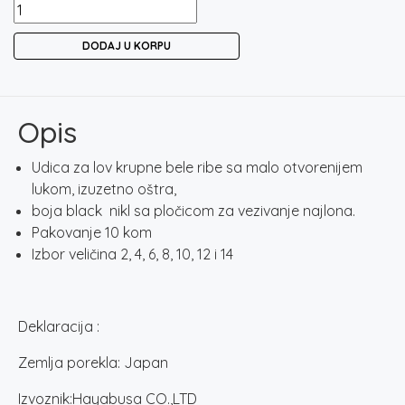
UDICA
HAYABUSA
DODAJ U KORPU
121
BN
količina
Opis
Udica za lov krupne bele ribe sa malo otvorenijem
lukom, izuzetno oštra,
boja black nikl sa pločicom za vezivanje najlona.
Pakovanje 10 kom
Izbor veličina 2, 4, 6, 8, 10, 12 i 14
Deklaracija :
Zemlja porekla: Japan
Izvoznik:Hayabusa CO.,LTD