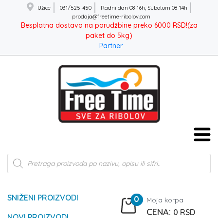
Užice
031/525-450
Radni dan 08-16h, Subotom 08-14h
prodaja@freetime-ribolov.com
Besplatna dostava na porudžbine preko 6000 RSD!(za
paket do 5kg)
Partner
Products
search
SNIŽENI PROIZVODI
0
Moja korpa
0
RSD
NOVI PROIZVODI