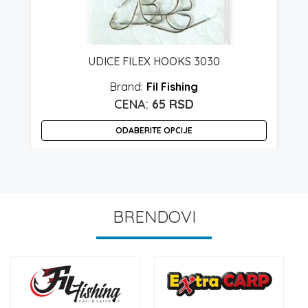
UDICE FILEX HOOKS 3030
Fil Fishing
spon
65
RSD
na:
ODABERITE OPCIJE
Ovaj
O
 rsd
proizvod
p
ima
i
0 rsd
više
v
BRENDOVI
varijanti.
v
Opcije
O
mogu
m
biti
bi
izabrane
i
na
n