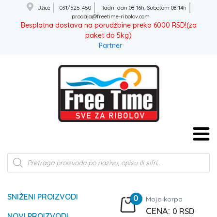
Užice
031/525-450
Radni dan 08-16h, Subotom 08-14h
prodaja@freetime-ribolov.com
Besplatna dostava na porudžbine preko 6000 RSD!(za
paket do 5kg)
Partner
Products
search
SNIŽENI PROIZVODI
0
Moja korpa
0
RSD
NOVI PROIZVODI