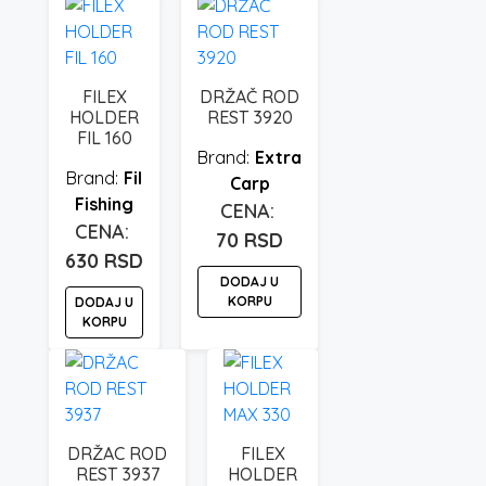
FILEX
DRŽAČ ROD
HOLDER
REST 3920
FIL 160
Extra
Fil
Carp
Fishing
70
RSD
630
RSD
DODAJ U
KORPU
DODAJ U
KORPU
DRŽAC ROD
FILEX
REST 3937
HOLDER