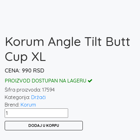
Korum Angle Tilt Butt
Cup XL
990
RSD
PROIZVOD DOSTUPAN NA LAGERU
Šifra proizvoda:
17594
Kategorija:
Držači
Brend:
Korum
Korum
Angle
DODAJ U KORPU
Tilt
Butt