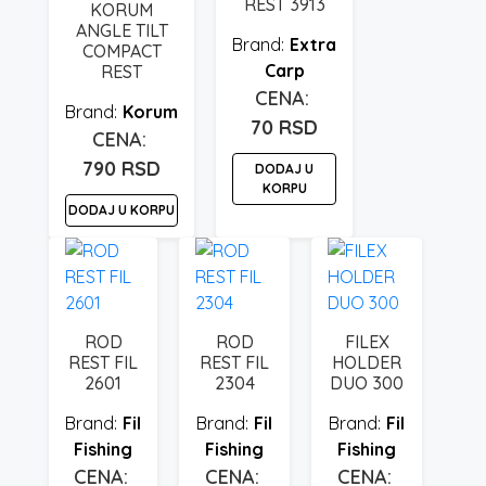
REST 3913
KORUM
ANGLE TILT
Extra
COMPACT
Carp
REST
Korum
70
RSD
790
RSD
DODAJ U
KORPU
DODAJ U KORPU
ROD
ROD
FILEX
REST FIL
REST FIL
HOLDER
2601
2304
DUO 300
Fil
Fil
Fil
Fishing
Fishing
Fishing