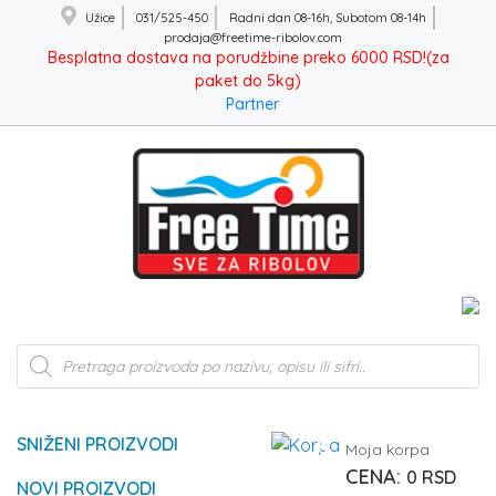
Užice
031/525-450
Radni dan 08-16h, Subotom 08-14h
prodaja@freetime-ribolov.com
Besplatna dostava na porudžbine preko 6000 RSD!(za
paket do 5kg)
Partner
Products
search
SNIŽENI PROIZVODI
0
Moja korpa
0
RSD
NOVI PROIZVODI