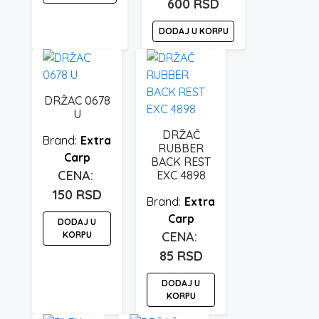
Trenutna
je
600
RSD
cena
bila:
DODAJ U KORPU
je:
1.770 rsd.
600 rsd.
DRŽAC 0678
U
DRŽAČ
Extra
RUBBER
Carp
BACK REST
EXC 4898
150
RSD
Extra
Carp
DODAJ U
KORPU
85
RSD
DODAJ U
KORPU