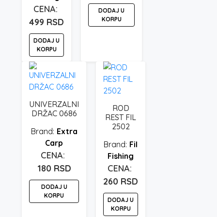
DODAJ U
KORPU
499
RSD
DODAJ U
KORPU
UNIVERZALNI
ROD
DRŽAC 0686
REST FIL
2502
Extra
Carp
Fil
Fishing
180
RSD
260
RSD
DODAJ U
KORPU
DODAJ U
KORPU