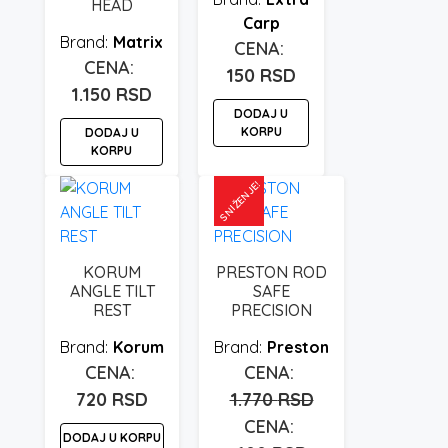
HEAD
Carp
Matrix
150
RSD
1.150
RSD
DODAJ U
KORPU
DODAJ U
KORPU
SNIŽENJE!
KORUM
PRESTON ROD
ANGLE TILT
SAFE
REST
PRECISION
Korum
Preston
Originalna
720
RSD
1.770
RSD
cena
DODAJ U KORPU