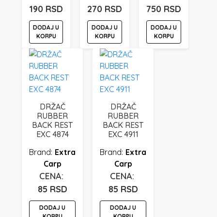
190
RSD
270
RSD
750
RSD
DODAJ U
DODAJ U
DODAJ U
KORPU
KORPU
KORPU
DRŽAČ
DRŽAČ
RUBBER
RUBBER
BACK REST
BACK REST
EXC 4874
EXC 4911
Extra
Extra
Carp
Carp
85
RSD
85
RSD
DODAJ U
DODAJ U
KORPU
KORPU