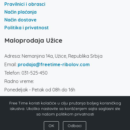
Pravilnici i obrasci
Način plaćanja
Način dostave
Politika i privatnost
Maloprodaja Užice
Adresa: Nemanjina 14a, Užice, Republika Srbija
Email:
prodaja@freetime-ribolov.com
Telefon: 031-525-450
Radno vreme:
Ponedeljak - Petak od 08h do 16h
Subota od 8h do 14h
Free Time koristi kolačiće u cilju pružanja boljeg korisničkog
Društvene mreže
iskustva. Ukoliko nastavite sa korišćenjem sajta saglasni ste
sa našom politikom privatnosti
OK
Odbaci