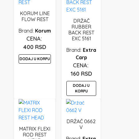
KORUM LINE
FLOW REST
DRŽAČ
RUBBER
Korum
BACK REST
EXC 5161
400
RSD
Extra
Carp
DODAJ U KORPU
160
RSD
DODAJ U
KORPU
DRŽAČ 0662
V
MATRIX FLEXI
ROD REST
Extra