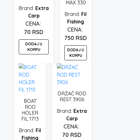
MAX 330
Extra
Fil
Carp
Fishing
70
RSD
750
RSD
DODAJ U
KORPU
DODAJ U
KORPU
DRŽAČ ROD
REST 3906
BOAT
ROD
Extra
HOLER
Carp
FIL 1713
Fil
70
RSD
Fishing