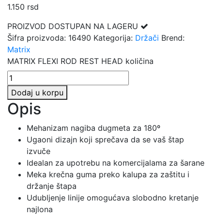
1.150
rsd
PROIZVOD DOSTUPAN NA LAGERU
Šifra proizvoda:
16490
Kategorija:
Držači
Brend:
Matrix
MATRIX FLEXI ROD REST HEAD količina
Dodaj u korpu
Opis
Mehanizam nagiba dugmeta za 180º
Ugaoni dizajn koji sprečava da se vaš štap
izvuče
Idealan za upotrebu na komercijalama za šarane
Meka krečna guma preko kalupa za zaštitu i
držanje štapa
Udubljenje linije omogućava slobodno kretanje
najlona