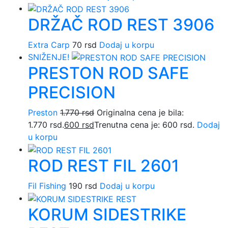
DRŽAČ ROD REST 3906
Extra Carp
70
rsd
Dodaj u korpu
SNIŽENJE!
PRESTON ROD SAFE
PRECISION
Preston
1.770
rsd
Originalna cena je bila:
1.770 rsd.
600
rsd
Trenutna cena je: 600 rsd.
Dodaj
u korpu
ROD REST FIL 2601
Fil Fishing
190
rsd
Dodaj u korpu
KORUM SIDESTRIKE