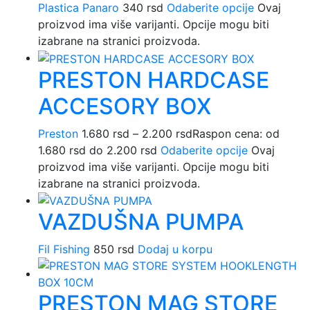
Plastica Panaro
340
rsd
Odaberite opcije
Ovaj
proizvod ima više varijanti. Opcije mogu biti
izabrane na stranici proizvoda.
PRESTON HARDCASE
ACCESORY BOX
Preston
1.680
rsd
–
2.200
rsd
Raspon cena: od
1.680 rsd do 2.200 rsd
Odaberite opcije
Ovaj
proizvod ima više varijanti. Opcije mogu biti
izabrane na stranici proizvoda.
VAZDUŠNA PUMPA
Fil Fishing
850
rsd
Dodaj u korpu
PRESTON MAG STORE