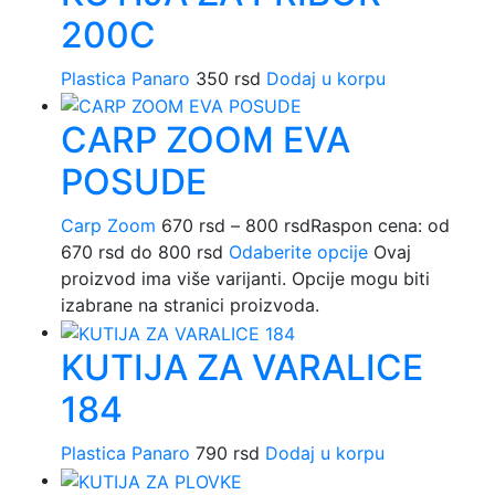
200C
Plastica Panaro
350
rsd
Dodaj u korpu
CARP ZOOM EVA
POSUDE
Carp Zoom
670
rsd
–
800
rsd
Raspon cena: od
670 rsd do 800 rsd
Odaberite opcije
Ovaj
proizvod ima više varijanti. Opcije mogu biti
izabrane na stranici proizvoda.
KUTIJA ZA VARALICE
184
Plastica Panaro
790
rsd
Dodaj u korpu