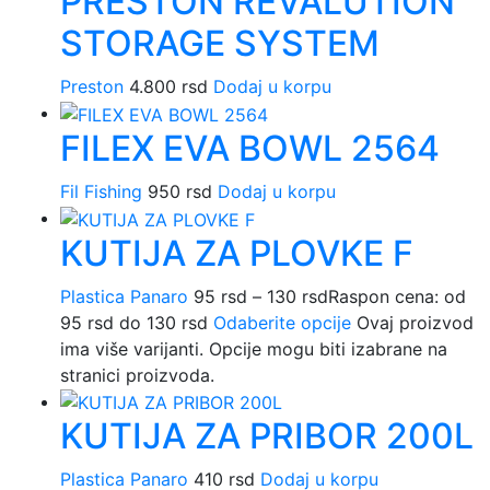
PRESTON REVALUTION
STORAGE SYSTEM
Preston
4.800
rsd
Dodaj u korpu
FILEX EVA BOWL 2564
Fil Fishing
950
rsd
Dodaj u korpu
KUTIJA ZA PLOVKE F
Plastica Panaro
95
rsd
–
130
rsd
Raspon cena: od
95 rsd do 130 rsd
Odaberite opcije
Ovaj proizvod
ima više varijanti. Opcije mogu biti izabrane na
stranici proizvoda.
KUTIJA ZA PRIBOR 200L
Plastica Panaro
410
rsd
Dodaj u korpu