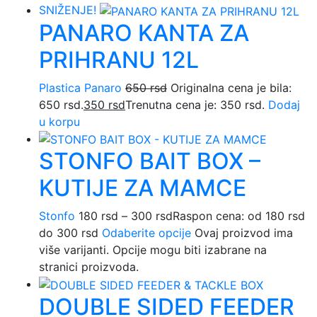
SNIŽENJE!
PANARO KANTA ZA
PRIHRANU 12L
Plastica Panaro
650
rsd
Originalna cena je bila:
650 rsd.
350
rsd
Trenutna cena je: 350 rsd.
Dodaj
u korpu
STONFO BAIT BOX –
KUTIJE ZA MAMCE
Stonfo
180
rsd
–
300
rsd
Raspon cena: od 180 rsd
do 300 rsd
Odaberite opcije
Ovaj proizvod ima
više varijanti. Opcije mogu biti izabrane na
stranici proizvoda.
DOUBLE SIDED FEEDER