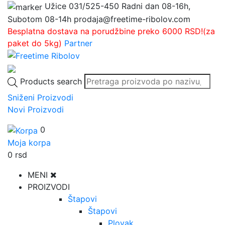
Užice
031/525-450
Radni dan 08-16h,
Subotom 08-14h
prodaja@freetime-ribolov.com
Besplatna dostava na porudžbine preko 6000 RSD!(za
paket do 5kg)
Partner
Products search
Sniženi Proizvodi
Novi Proizvodi
0
Moja korpa
0
rsd
MENI
PROIZVODI
Štapovi
Štapovi
Plovak