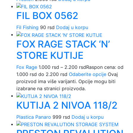
FIL BOX 0562
Fil Fishing
90
rsd
Dodaj u korpu
FOX RAGE STACK ‘N’
STORE KUTIJE
Fox Rage
1.000
rsd
–
2.200
rsd
Raspon cena: od
1.000 rsd do 2.200 rsd
Odaberite opcije
Ovaj
proizvod ima više varijanti. Opcije mogu biti
izabrane na stranici proizvoda.
KUTIJA 2 NIVOA 118/2
Plastica Panaro
999
rsd
Dodaj u korpu