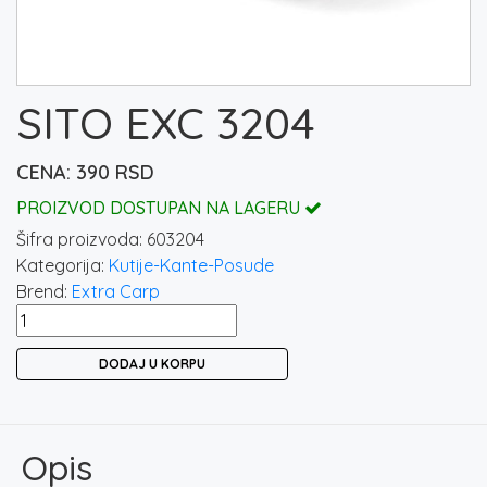
SITO EXC 3204
390
RSD
PROIZVOD DOSTUPAN NA LAGERU
Šifra proizvoda:
603204
Kategorija:
Kutije-Kante-Posude
Brend:
Extra Carp
SITO
EXC
DODAJ U KORPU
3204
količina
Opis