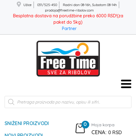
Užice
031/525-450
Radni dan 08-16h, Subotom 08-14h
prodaja@freetime-ribolov.com
Besplatna dostava na porudžbine preko 6000 RSD!(za
paket do 5kg)
Partner
Products
search
SNIŽENI PROIZVODI
0
Moja korpa
0
RSD
NOVI PROIZVODI