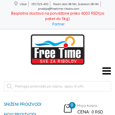
Užice
031/525-450
Radni dan 08-16h, Subotom 08-14h
prodaja@freetime-ribolov.com
Besplatna dostava na porudžbine preko 6000 RSD!(za
paket do 5kg)
Partner
Products
search
SNIŽENI PROIZVODI
0
Moja korpa
0
RSD
NOVI PROIZVODI