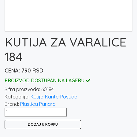
KUTIJA ZA VARALICE
184
790
RSD
PROIZVOD DOSTUPAN NA LAGERU
Šifra proizvoda:
60184
Kategorija:
Kutije-Kante-Posude
Brend:
Plastica Panaro
KUTIJA
ZA
DODAJ U KORPU
VARALICE
184