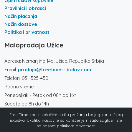
Opšti uslovi kupovine
Pravilnici i obrasci
Način plaćanja
Način dostave
Politika i privatnost
Maloprodaja Užice
Adresa: Nemanjina 14a, Užice, Republika Srbija
Email:
prodaja@freetime-ribolov.com
Telefon: 031-525-450
Radno vreme:
Ponedeljak - Petak od 08h do 16h
Subota od 8h do 14h
Društvene mreže
Free Time koristi kolačiće u cilju pružanja boljeg korisničkog
iskustva. Ukoliko nastavite sa korišćenjem sajta saglasni ste
sa našom politikom privatnosti