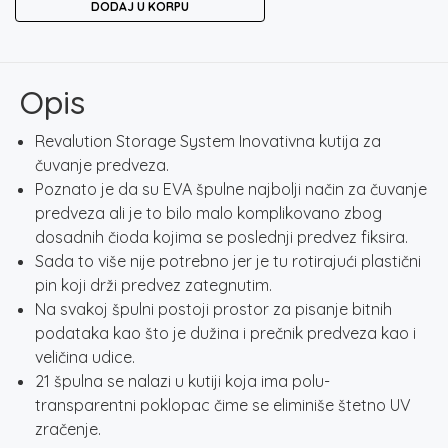
DODAJ U KORPU
STORAGE
SYSTEM
količina
Opis
Revalution Storage System Inovativna kutija za
čuvanje predveza.
Poznato je da su EVA špulne najbolji način za čuvanje
predveza ali je to bilo malo komplikovano zbog
dosadnih čioda kojima se poslednji predvez fiksira.
Sada to više nije potrebno jer je tu rotirajući plastični
pin koji drži predvez zategnutim.
Na svakoj špulni postoji prostor za pisanje bitnih
podataka kao što je dužina i prečnik predveza kao i
veličina udice.
21 špulna se nalazi u kutiji koja ima polu-
transparentni poklopac čime se eliminiše štetno UV
zračenje.