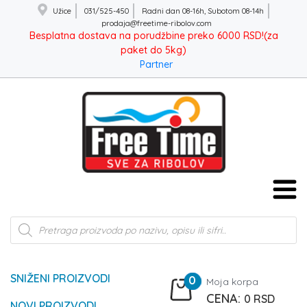
Užice
031/525-450
Radni dan 08-16h, Subotom 08-14h
prodaja@freetime-ribolov.com
Besplatna dostava na porudžbine preko 6000 RSD!(za
paket do 5kg)
Partner
Products
search
SNIŽENI PROIZVODI
0
Moja korpa
0
RSD
NOVI PROIZVODI