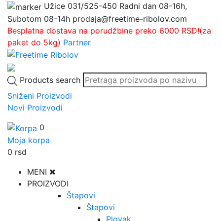
Užice
031/525-450
Radni dan 08-16h,
Subotom 08-14h
prodaja@freetime-ribolov.com
Besplatna dostava na porudžbine preko 6000 RSD!(za
paket do 5kg)
Partner
Products search
Sniženi Proizvodi
Novi Proizvodi
0
Moja korpa
0
rsd
MENI
PROIZVODI
Štapovi
Štapovi
Plovak