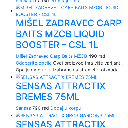
Sensas
790
rsd
Pročitajte još
MIŠEL ZADRAVEC CARP
BAITS MZCB LIQUID
BOOSTER – CSL 1L
Mišel Zadravec Carp Baits MZCB
490
rsd
Odaberite opcije
Ovaj proizvod ima više varijanti.
Opcije mogu biti izabrane na stranici proizvoda.
SENSAS ATTRACTIX
BREMES 75ML
Sensas
790
rsd
Dodaj u korpu
SENSAS ATTRACTIX