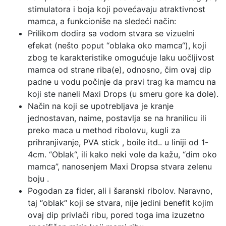
stimulatora i boja koji povećavaju atraktivnost
mamca, a funkcioniše na sledeći način:
Prilikom dodira sa vodom stvara se vizuelni
efekat (nešto poput “oblaka oko mamca“), koji
zbog te karakteristike omogućuje laku uočljivost
mamca od strane riba(e), odnosno, čim ovaj dip
padne u vodu počinje da pravi trag ka mamcu na
koji ste naneli Maxi Drops (u smeru gore ka dole).
Način na koji se upotrebljava je kranje
jednostavan, naime, postavlja se na hranilicu ili
preko maca u method ribolovu, kugli za
prihranjivanje, PVA stick , boile itd.. u liniji od 1-
4cm. “Oblak“, ili kako neki vole da kažu, “dim oko
mamca”, nanosenjem Maxi Dropsa stvara zelenu
boju .
Pogodan za fider, ali i šaranski ribolov. Naravno,
taj “oblak“ koji se stvara, nije jedini benefit kojim
ovaj dip privlači ribu, pored toga ima izuzetno