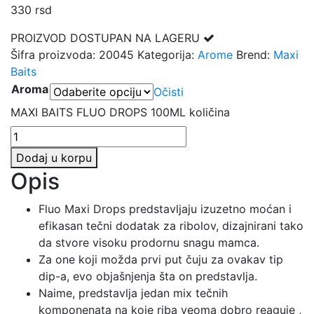
330
rsd
PROIZVOD DOSTUPAN NA LAGERU
Šifra proizvoda:
20045
Kategorija:
Arome
Brend:
Maxi
Baits
Aroma
Očisti
MAXI BAITS FLUO DROPS 100ML količina
Dodaj u korpu
Opis
Fluo Maxi Drops predstavljaju izuzetno moćan i
efikasan tečni dodatak za ribolov, dizajnirani tako
da stvore visoku prodornu snagu mamca.
Za one koji možda prvi put čuju za ovakav tip
dip-a, evo objašnjenja šta on predstavlja.
Naime, predstavlja jedan mix tečnih
komponenata na koje riba veoma dobro reaguje ,