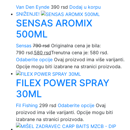
Van Den Eynde
390
rsd
Dodaj u korpu
SNIŽENJE!
SENSAS AROMIX
500ML
Sensas
790
rsd
Originalna cena je bila:
790 rsd.
580
rsd
Trenutna cena je: 580 rsd.
Odaberite opcije
Ovaj proizvod ima više varijanti.
Opcije mogu biti izabrane na stranici proizvoda.
FILEX POWER SPRAY
30ML
Fil Fishing
299
rsd
Odaberite opcije
Ovaj
proizvod ima više varijanti. Opcije mogu biti
izabrane na stranici proizvoda.