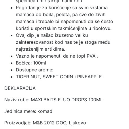
specifičan miris koji mami ribu.
Pogodan je za korišćenje sa svim vrstama
mamaca od boila, peleta, pa sve do živih
mamaca i trebalo bi napomenuti da se često
koristi u sportskim takmičenjima u ribolovu.
Ovaj dip je našao izuzetno veliku
zainteresovanost kod nas te je stoga među
najtraženijim artiklima.
Vazno je napomenuti da ne topi PVA .
Bočica: 100ml
Dostupne arome:
TIGER NUT, SWEET CORN i PINEAPPLE
DEKLARACIJA
Naziv robe: MAXI BAITS FLUO DROPS 100ML
Jedinica mere: komad
Proizvodjač: M&B 2012 DOO, Ljukovo