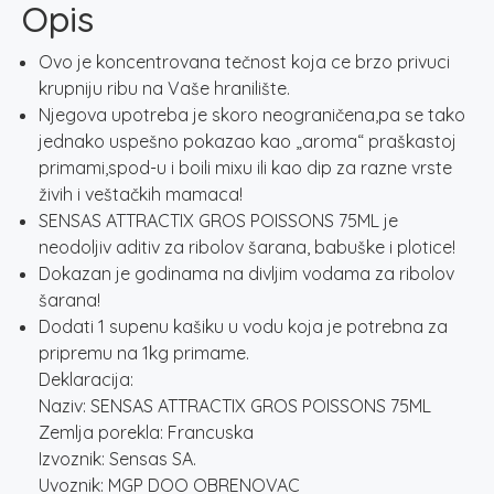
Opis
Ovo je koncentrovana tečnost koja ce brzo privuci
krupniju ribu na Vaše hranilište.
Njegova upotreba je skoro neograničena,pa se tako
jednako uspešno pokazao kao „aroma“ praškastoj
primami,spod-u i boili mixu ili kao dip za razne vrste
živih i veštačkih mamaca!
SENSAS ATTRACTIX GROS POISSONS 75ML je
neodoljiv aditiv za ribolov šarana, babuške i plotice!
Dokazan je godinama na divljim vodama za ribolov
šarana!
Dodati 1 supenu kašiku u vodu koja je potrebna za
pripremu na 1kg primame.
Deklaracija:
Naziv: SENSAS ATTRACTIX GROS POISSONS 75ML
Zemlja porekla: Francuska
Izvoznik: Sensas SA.
Uvoznik: MGP DOO OBRENOVAC