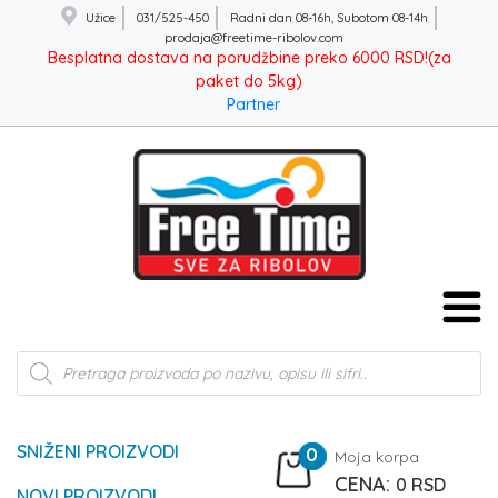
Užice
031/525-450
Radni dan 08-16h, Subotom 08-14h
prodaja@freetime-ribolov.com
Besplatna dostava na porudžbine preko 6000 RSD!(za
paket do 5kg)
Partner
Products
search
SNIŽENI PROIZVODI
0
Moja korpa
0
RSD
NOVI PROIZVODI