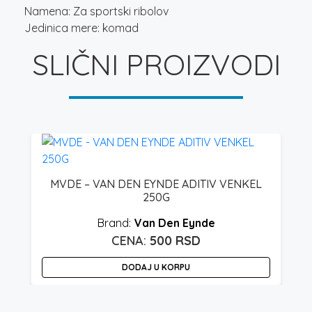
Namena: Za sportski ribolov
Jedinica mere: komad
SLIČNI PROIZVODI
MVDE – VAN DEN EYNDE ADITIV VENKEL
250G
Van Den Eynde
500
RSD
O
DODAJ U KORPU
p
i