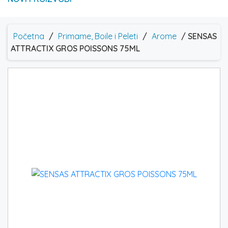
Početna
/
Primame, Boile i Peleti
/
Arome
/ SENSAS
ATTRACTIX GROS POISSONS 75ML