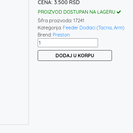
3.500
RSD
PROIZVOD DOSTUPAN NA LAGERU
Šifra proizvoda:
17241
Kategorija:
Feeder Dodaci (Tacna, Arm)
Brend:
Preston
PRESTON
MEGA
DODAJ U KORPU
BROLLY
ARM
LONG
/
DRŽAČ
SUNCOBRANA
količina