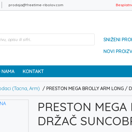
prodaja@freetime-ribolov.com
Besplatn
SNIŽENI PRO
NOVI PROIZ
 NAMA
KONTAKT
daci (Tacna, Arm)
/ PRESTON MEGA BROLLY ARM LONG /
PRESTON MEGA 
DRŽAČ SUNCOB