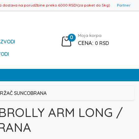
a dostava na porudžbine preko 6000 RSD!(za paket do 5kg)
Partner
Moja korpa
0
IZVODI
0
RSD
VODI
 DRŽAČ SUNCOBRANA
BROLLY ARM LONG /
RANA