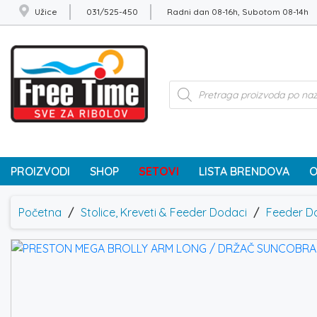
Užice
031/525-450
Radni dan 08-16h, Subotom 08-14h
Products
search
PROIZVODI
SHOP
SETOVI
LISTA BRENDOVA
O
Početna
/
Stolice, Kreveti & Feeder Dodaci
/
Feeder Do