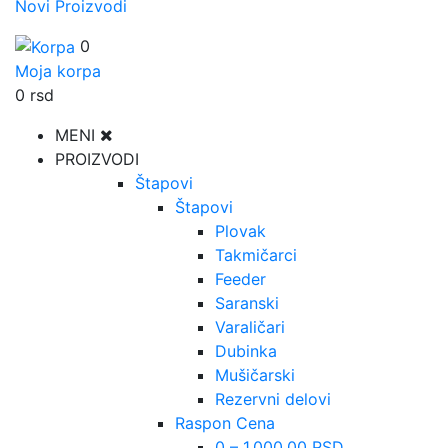
Novi Proizvodi
0
Moja korpa
0
rsd
MENI
PROIZVODI
Štapovi
Štapovi
Plovak
Takmičarci
Feeder
Saranski
Varaličari
Dubinka
Mušičarski
Rezervni delovi
Raspon Cena
0 – 1.000,00 RSD