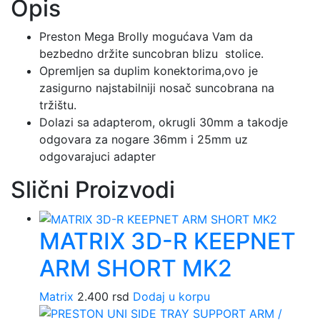
Opis
Preston Mega Brolly mogućava Vam da
bezbedno držite suncobran blizu stolice.
Opremljen sa duplim konektorima,ovo je
zasigurno najstabilniji nosač suncobrana na
tržištu.
Dolazi sa adapterom, okrugli 30mm a takodje
odgovara za nogare 36mm i 25mm uz
odgovarajuci adapter
Slični Proizvodi
MATRIX 3D-R KEEPNET
ARM SHORT MK2
Matrix
2.400
rsd
Dodaj u korpu