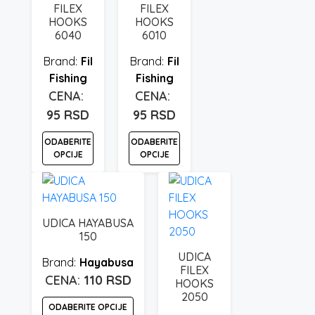
Opcije
FILEX
FILEX
izabrane
mogu
HOOKS
HOOKS
na
6040
6010
biti
stranici
izabrane
Fil
Fil
proizvoda.
na
Fishing
Fishing
stranici
proizvoda.
95
RSD
95
RSD
ODABERITE
ODABERITE
OPCIJE
OPCIJE
Ovaj
Ovaj
proizvod
proizvod
ima
ima
UDICA HAYABUSA
više
više
150
varijanti.
varijanti.
UDICA
Hayabusa
Opcije
Opcije
FILEX
110
RSD
mogu
mogu
HOOKS
2050
biti
biti
ODABERITE OPCIJE