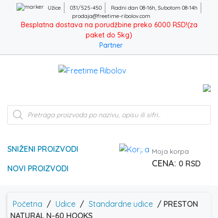
Užice
031/525-450
Radni dan 08-16h, Subotom 08-14h
prodaja@freetime-ribolov.com
Besplatna dostava na porudžbine preko 6000 RSD!(za
paket do 5kg)
Partner
Products
search
SNIŽENI PROIZVODI
0
Moja korpa
0
RSD
NOVI PROIZVODI
Početna
/
Udice
/
Standardne udice
/ PRESTON
NATURAL N-60 HOOKS