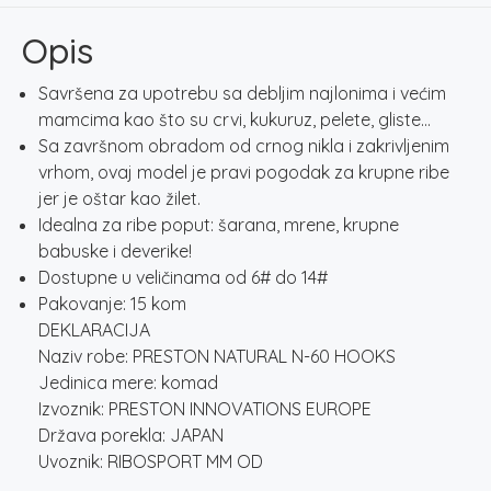
HOOKS
količina
Opis
Savršena za upotrebu sa debljim najlonima i većim
mamcima kao što su crvi, kukuruz, pelete, gliste…
Sa završnom obradom od crnog nikla i zakrivljenim
vrhom, ovaj model je pravi pogodak za krupne ribe
jer je oštar kao žilet.
Idealna za ribe poput: šarana, mrene, krupne
babuske i deverike!
Dostupne u veličinama od 6# do 14#
Pakovanje: 15 kom
DEKLARACIJA
Naziv robe: PRESTON NATURAL N-60 HOOKS
Jedinica mere: komad
Izvoznik: PRESTON INNOVATIONS EUROPE
Država porekla: JAPAN
Uvoznik: RIBOSPORT MM OD