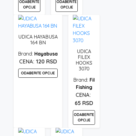
ODABERITE
ODABERITE
OPCIJE
OPCIJE
Ovaj
Ovaj
proizvod
proizvod
ima
ima
UDICA HAYABUSA
više
više
164 BN
varijanti.
varijanti.
UDICA
Hayabusa
Opcije
Opcije
FILEX
120
RSD
mogu
mogu
HOOKS
3070
biti
biti
ODABERITE OPCIJE
izabrane
izabrane
Fil
na
na
Ovaj
Fishing
stranici
stranici
proizvod
proizvoda.
proizvoda.
ima
65
RSD
više
varijanti.
ODABERITE
Opcije
OPCIJE
mogu
Ovaj
biti