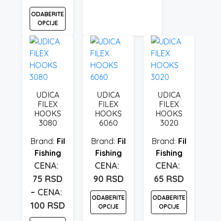
više
varijanti.
ODABERITE
OPCIJE
Opcije
mogu
Ovaj
biti
proizvod
izabrane
ima
na
više
stranici
varijanti.
UDICA
UDICA
UDICA
proizvoda.
Opcije
FILEX
FILEX
FILEX
mogu
HOOKS
HOOKS
HOOKS
3080
6060
3020
biti
izabrane
Fil
Fil
Fil
na
Fishing
Fishing
Fishing
stranici
proizvoda.
75
RSD
90
RSD
65
RSD
–
ODABERITE
ODABERITE
100
RSD
Raspon
OPCIJE
OPCIJE
cena: