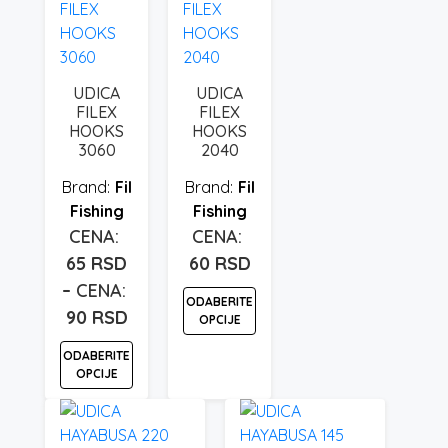
proizvod
izabrane
ima
na
više
stranici
varijanti.
UDICA
UDICA
proizvoda.
Opcije
FILEX
FILEX
mogu
HOOKS
HOOKS
3060
2040
biti
izabrane
Fil
Fil
na
Fishing
Fishing
stranici
proizvoda.
65
RSD
60
RSD
–
ODABERITE
90
RSD
Raspon
OPCIJE
cena:
Ovaj
ODABERITE
od
OPCIJE
proizvod
65 rsd
ima
Ovaj
do
više
proizvod