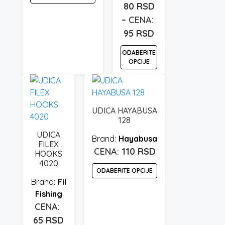
od
80
RSD
Ovaj
180 rsd
–
proizvod
do
95
RSD
Raspon
ima
330 rsd
cena:
više
ODABERITE
od
varijanti.
OPCIJE
80 rsd
Opcije
Ovaj
mogu
do
proizvod
biti
95 rsd
ima
UDICA HAYABUSA
izabrane
više
128
na
varijanti.
UDICA
stranici
Hayabusa
Opcije
FILEX
proizvoda.
110
RSD
mogu
HOOKS
4020
biti
ODABERITE OPCIJE
izabrane
Fil
na
Ovaj
Fishing
stranici
proizvod
proizvoda.
ima
65
RSD