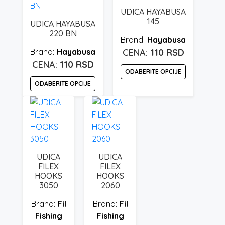
90 rsd
varijanti.
ima
UDICA HAYABUSA
Opcije
više
145
UDICA HAYABUSA
mogu
varijanti.
220 BN
biti
Hayabusa
Opcije
izabrane
Hayabusa
110
RSD
mogu
na
110
RSD
biti
ODABERITE OPCIJE
stranici
izabrane
ODABERITE OPCIJE
proizvoda.
na
Ovaj
stranici
Ovaj
proizvod
proizvoda.
proizvod
ima
ima
više
više
varijanti.
varijanti.
Opcije
UDICA
UDICA
Opcije
mogu
FILEX
FILEX
mogu
biti
HOOKS
HOOKS
3050
2060
biti
izabrane
izabrane
na
Fil
Fil
na
stranici
Fishing
Fishing
stranici
proizvoda.