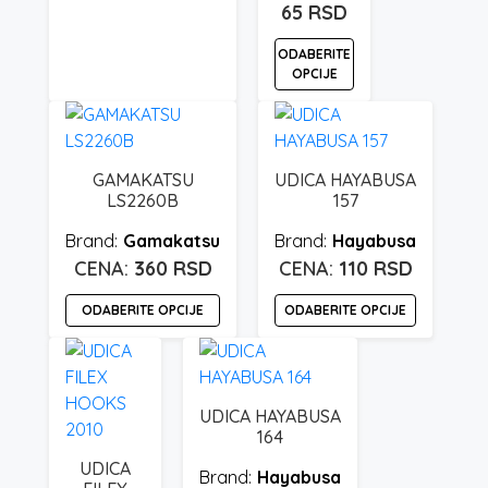
varijanti.
65
RSD
Opcije
ODABERITE
mogu
OPCIJE
biti
izabrane
Ovaj
na
proizvod
stranici
ima
GAMAKATSU
UDICA HAYABUSA
proizvoda.
više
LS2260B
157
varijanti.
Gamakatsu
Hayabusa
Opcije
360
RSD
110
RSD
mogu
biti
ODABERITE OPCIJE
ODABERITE OPCIJE
izabrane
na
Ovaj
Ovaj
stranici
proizvod
proizvod
proizvoda.
ima
ima
UDICA HAYABUSA
više
više
164
varijanti.
varijanti.
UDICA
Hayabusa
Opcije
Opcije