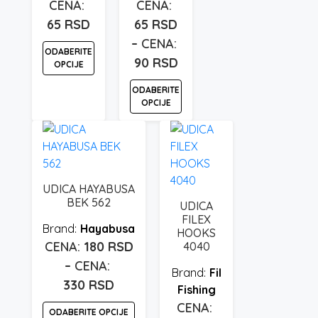
proizvoda.
65
RSD
65
RSD
–
ODABERITE
90
RSD
Raspon
OPCIJE
cena:
Ovaj
ODABERITE
od
OPCIJE
proizvod
65 rsd
ima
Ovaj
do
više
proizvod
90 rsd
varijanti.
ima
Opcije
više
UDICA HAYABUSA
mogu
varijanti.
BEK 562
UDICA
biti
Opcije
FILEX
izabrane
Hayabusa
mogu
HOOKS
na
180
RSD
4040
biti
stranici
–
izabrane
Fil
proizvoda.
na
330
RSD
Raspon
Fishing
stranici
cena:
ODABERITE OPCIJE
proizvoda.