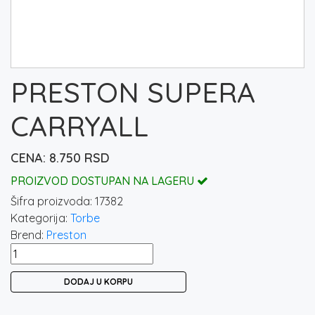
PRESTON SUPERA
CARRYALL
8.750
RSD
PROIZVOD DOSTUPAN NA LAGERU
Šifra proizvoda:
17382
Kategorija:
Torbe
Brend:
Preston
PRESTON
SUPERA
DODAJ U KORPU
CARRYALL
količina