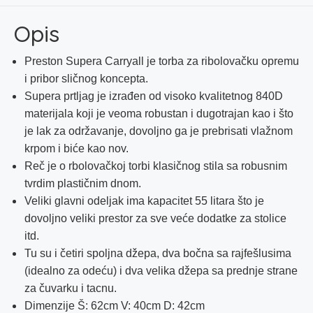
Opis
Preston Supera Carryall je torba za ribolovačku opremu
i pribor sličnog koncepta.
Supera prtljag je izrađen od visoko kvalitetnog 840D
materijala koji je veoma robustan i dugotrajan kao i što
je lak za održavanje, dovoljno ga je prebrisati vlažnom
krpom i biće kao nov.
Reč je o rbolovačkoj torbi klasičnog stila sa robusnim
tvrdim plastičnim dnom.
Veliki glavni odeljak ima kapacitet 55 litara što je
dovoljno veliki prestor za sve veće dodatke za stolice
itd.
Tu su i četiri spoljna džepa, dva bočna sa rajfešlusima
(idealno za odeću) i dva velika džepa sa prednje strane
za čuvarku i tacnu.
Dimenzije Š: 62cm V: 40cm D: 42cm