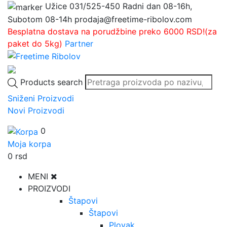
Užice
031/525-450
Radni dan 08-16h,
Subotom 08-14h
prodaja@freetime-ribolov.com
Besplatna dostava na porudžbine preko 6000 RSD!(za
paket do 5kg)
Partner
Products search
Sniženi Proizvodi
Novi Proizvodi
0
Moja korpa
0
rsd
MENI
PROIZVODI
Štapovi
Štapovi
Plovak