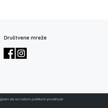
Društvene mreže
aglasni ste sa našom politikom privatnosti