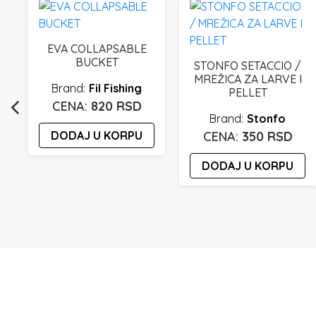
EVA COLLAPSABLE
BUCKET
STONFO SETACCIO /
MREŽICA ZA LARVE I
E
Fil Fishing
PELLET
820
RSD
Stonfo
DODAJ U KORPU
350
RSD
DODAJ U KORPU