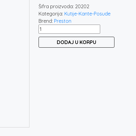
Šifra proizvoda:
20202
Kategorija:
Kutije-Kante-Posude
Brend:
Preston
PRESTON
SUPERA
DODAJ U KORPU
X
BOWL
4.5L
količina