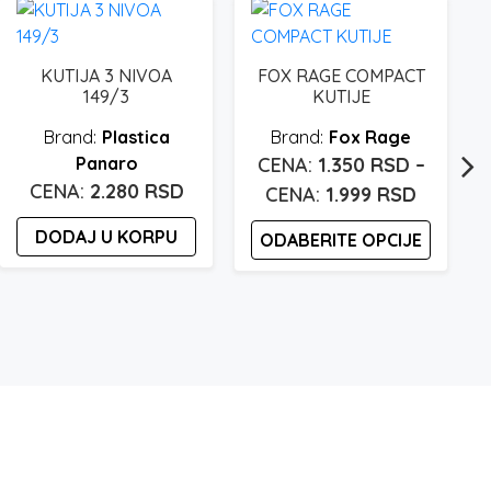
KUTIJA 3 NIVOA
FOX RAGE COMPACT
149/3
KUTIJE
Plastica
Fox Rage
Panaro
1.350
RSD
–
2.280
RSD
Raspon
1.999
RSD
cena:
DODAJ U KORPU
ODABERITE OPCIJE
od
1.350 rs
Ovaj
proizvod
do
ima
1.999 rs
više
varijanti.
Opcije
mogu
biti