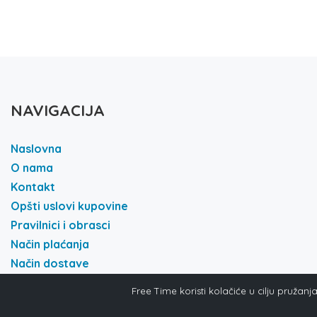
NAVIGACIJA
Naslovna
O nama
Kontakt
Opšti uslovi kupovine
Pravilnici i obrasci
Način plaćanja
Način dostave
Politika i privatnost
Free Time koristi kolačiće u cilju pružan