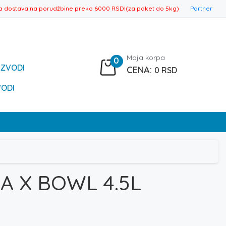
a dostava na porudžbine preko 6000 RSD!(za paket do 5kg)
Partner
Moja korpa
0
IZVODI
0
RSD
VODI
A X BOWL 4.5L