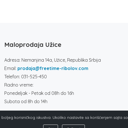
Maloprodaja Užice
Adresa: Nemanjina 14a, Užice, Republika Srbija
Email:
prodaja@freetime-ribolov.com
Telefon: 031-525-450
Radno vreme:
Ponedeljak - Petak od 08h do 16h
Subota od 8h do 14h
ja boljeg korisničkog iskustva. Ukoliko nastavite sa korišćenjem sajta s