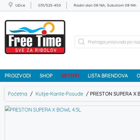
Užice
031/525-450
Radni dan 08-16h, Subotom 08-14h
Products
search
PROIZVODI
SHOP
SETOVI
LISTA BRENDOVA
O
Početna
/
Kutije-Kante-Posude
/ PRESTON SUPERA X 