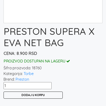
PRESTON SUPERA X
EVA NET BAG
8.900
RSD
PROIZVOD DOSTUPAN NA LAGERU
Šifra proizvoda:
18760
Kategorija:
Torbe
Brend:
Preston
PRESTON
SUPERA
DODAJ U KORPU
X
EVA