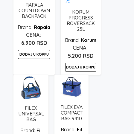
RAPALA
COUNTDOWN
KORUM
BACKPACK
PROGRESS
ROVERSACK
Rapala
25L
Korum
6.900
RSD
DODAJ U KORPU
5.200
RSD
DODAJ U KORPU
FILEX EVA
FILEX
COMPACT
UNIVERSAL
BAG 9410
BAG
Fil
Fil