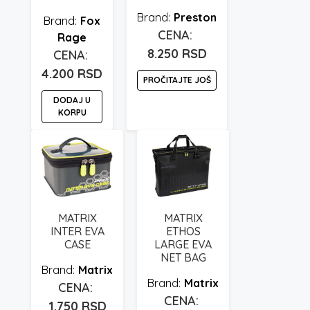
Preston
Fox
Rage
8.250
RSD
4.200
RSD
PROČITAJTE JOŠ
DODAJ U
KORPU
MATRIX
MATRIX
INTER EVA
ETHOS
CASE
LARGE EVA
NET BAG
Matrix
Matrix
1.750
RSD