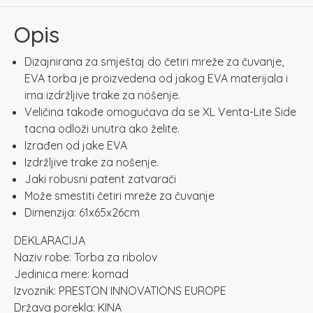
NET
BAG
Opis
količina
Dizajnirana za smještaj do četiri mreže za čuvanje,
EVA torba je proizvedena od jakog EVA materijala i
ima izdržljive trake za nošenje.
Veličina takođe omogućava da se XL Venta-Lite Side
tacna odloži unutra ako želite.
Izrađen od jake EVA
Izdržljive trake za nošenje.
Jaki robusni patent zatvarači
Može smestiti četiri mreže za čuvanje
Dimenzija: 61x65x26cm
DEKLARACIJA
Naziv robe: Torba za ribolov
Jedinica mere: komad
Izvoznik: PRESTON INNOVATIONS EUROPE
Država porekla: KINA