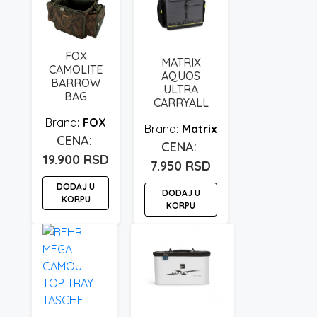
FOX
MATRIX
CAMOLITE
AQUOS
BARROW
ULTRA
BAG
CARRYALL
FOX
Matrix
19.900
RSD
7.950
RSD
DODAJ U
DODAJ U
KORPU
KORPU