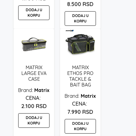
8.500
RSD
DODAJ U
KORPU
DODAJ U
KORPU
MATRIX
MATRIX
LARGE EVA
ETHOS PRO
CASE
TACKLE &
BAIT BAG
Matrix
Matrix
2.100
RSD
7.990
RSD
DODAJ U
KORPU
DODAJ U
KORPU