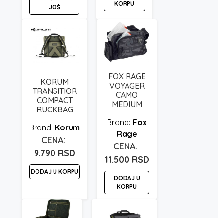
KORPU
JOŠ
FOX RAGE
KORUM
VOYAGER
TRANSITIOR
CAMO
COMPACT
MEDIUM
RUCKBAG
Fox
Korum
Rage
9.790
RSD
11.500
RSD
DODAJ U KORPU
DODAJ U
KORPU