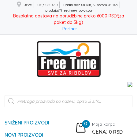
Užice
031/525-450
Radni dan 08-16h, Subotom 08-14h
prodaja@freetime-ribolov.com
Besplatna dostava na porudžbine preko 6000 RSD!(za
paket do 5kg)
Partner
Products
search
SNIŽENI PROIZVODI
0
Moja korpa
0
RSD
NOVI PROIZVODI