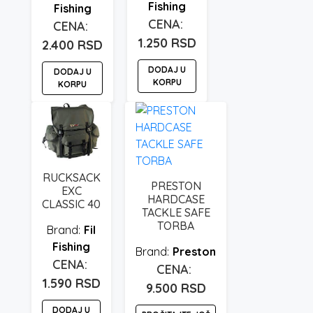
Fishing
Fishing
1.250
RSD
2.400
RSD
DODAJ U
DODAJ U
KORPU
KORPU
RUCKSACK
PRESTON
EXC
HARDCASE
CLASSIC 40
TACKLE SAFE
TORBA
Fil
Fishing
Preston
1.590
RSD
9.500
RSD
DODAJ U