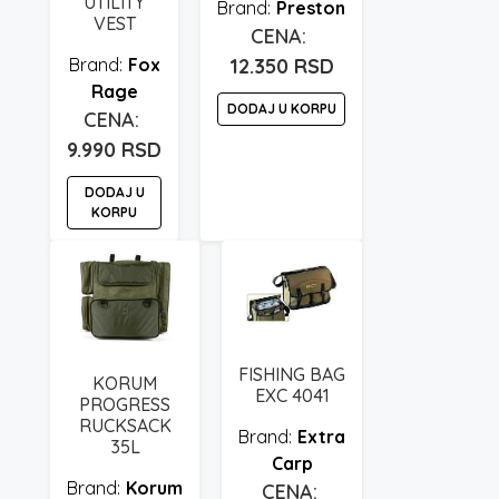
UTILITY
Preston
VEST
Fox
12.350
RSD
Rage
DODAJ U KORPU
9.990
RSD
DODAJ U
KORPU
FISHING BAG
KORUM
EXC 4041
PROGRESS
RUCKSACK
Extra
35L
Carp
Korum