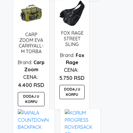
FOX RAGE
CARP
STREET
ZOOM EVA
SLING
CARRYALL-
M TORBA
Fox
Carp
Rage
Zoom
5.750
RSD
4.400
RSD
DODAJ U
KORPU
DODAJ U
KORPU