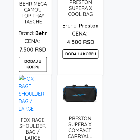
PRESTON
BEHR MEGA
SUPERA X
CAMOU
COOL BAG
TOP TRAY
TASCHE
Preston
Behr
4.500
RSD
7.500
RSD
DODAJ U KORPU
DODAJ U
KORPU
PRESTON
FOX RAGE
SUPERA X
SHOULDER
COMPACT
BAG /
CARRYALL
LARGE