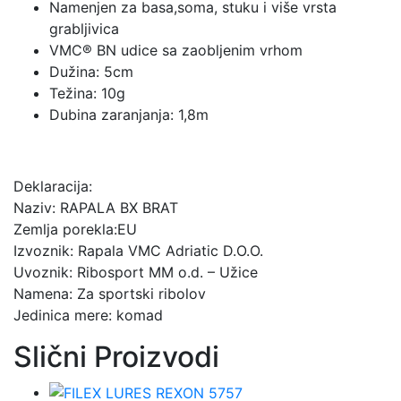
Namenjen za basa,soma, stuku i više vrsta
grabljivica
VMC® BN udice sa zaobljenim vrhom
Dužina: 5cm
Težina: 10g
Dubina zaranjanja: 1,8m
Deklaracija:
Naziv: RAPALA BX BRAT
Zemlja porekla:EU
Izvoznik: Rapala VMC Adriatic D.O.O.
Uvoznik: Ribosport MM o.d. – Užice
Namena: Za sportski ribolov
Jedinica mere: komad
Slični Proizvodi