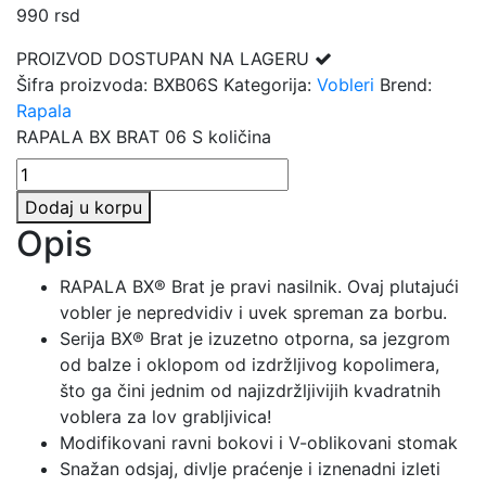
990
rsd
PROIZVOD DOSTUPAN NA LAGERU
Šifra proizvoda:
BXB06S
Kategorija:
Vobleri
Brend:
Rapala
RAPALA BX BRAT 06 S količina
Dodaj u korpu
Opis
RAPALA BX® Brat je pravi nasilnik. Ovaj plutajući
vobler je nepredvidiv i uvek spreman za borbu.
Serija BX® Brat je izuzetno otporna, sa jezgrom
od balze i oklopom od izdržljivog kopolimera,
što ga čini jednim od najizdržljivijih kvadratnih
voblera za lov grabljivica!
Modifikovani ravni bokovi i V-oblikovani stomak
Snažan odsjaj, divlje praćenje i iznenadni izleti