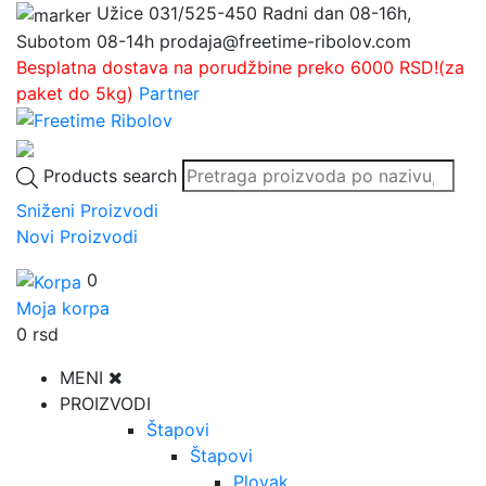
Užice
031/525-450
Radni dan 08-16h,
Subotom 08-14h
prodaja@freetime-ribolov.com
Besplatna dostava na porudžbine preko 6000 RSD!(za
paket do 5kg)
Partner
Products search
Sniženi Proizvodi
Novi Proizvodi
0
Moja korpa
0
rsd
MENI
PROIZVODI
Štapovi
Štapovi
Plovak