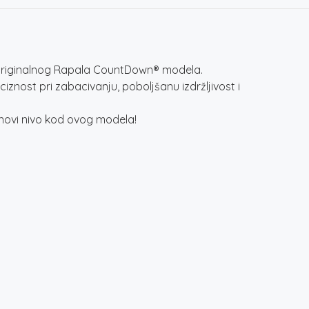
originalnog Rapala CountDown® modela.
nost pri zabacivanju, poboljšanu izdržljivost i
novi nivo kod ovog modela!