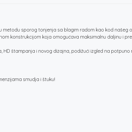
nu metodu sporog tonjenja sa blagim radom kao kod našeg 
om konstrukcijom koja omogućava maksimalnu daljinu i preciz
HD štampanja i novog dizajna, podižući izgled na potpuno 
enzijama smudja i štuku!