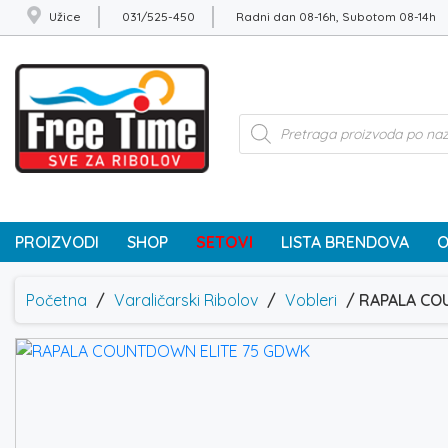
Užice
031/525-450
Radni dan 08-16h, Subotom 08-14h
Products
search
PROIZVODI
SHOP
SETOVI
LISTA BRENDOVA
O
Početna
/
Varaličarski Ribolov
/
Vobleri
/ RAPALA CO