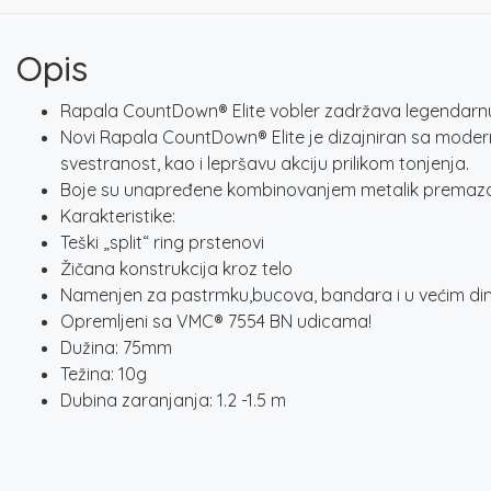
Opis
Rapala CountDown® Elite vobler zadržava legendar
Novi Rapala CountDown® Elite je dizajniran sa modern
svestranost, kao i lepršavu akciju prilikom tonjenja.
Boje su unapređene kombinovanjem metalik premaza, 
Karakteristike:
Teški „split“ ring prstenovi
Žičana konstrukcija kroz telo
Namenjen za pastrmku,bucova, bandara i u većim dim
Opremljeni sa VMC® 7554 BN udicama!
Dužina: 75mm
Težina: 10g
Dubina zaranjanja: 1.2 -1.5 m