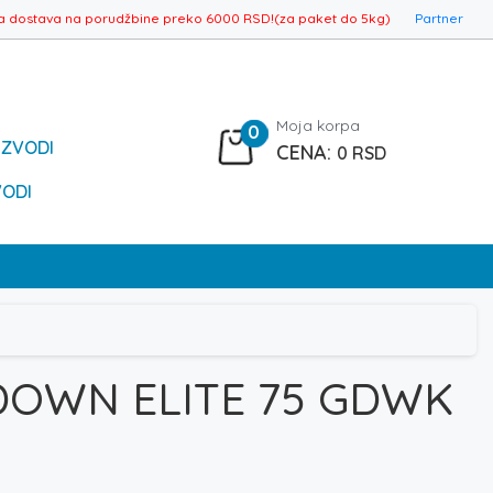
a dostava na porudžbine preko 6000 RSD!(za paket do 5kg)
Partner
Moja korpa
0
IZVODI
0
RSD
VODI
OWN ELITE 75 GDWK