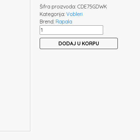
Šifra proizvoda:
CDE75GDWK
Kategorija:
Vobleri
Brend:
Rapala
RAPALA
COUNTDOWN
DODAJ U KORPU
ELITE
75
GDWK
količina