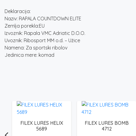
Deklaracija:
Naziv: RAPALA COUNTDOWN ELITE
Zemlja porekla:EU
Izvoznik: Rapala VMC Adriatic D.O.O.
Uvoznik: Ribosport MM o.d. – Užice
Namena: Za sportski ribolov
Jedinica mere: komad
FILEX LURES HELIX
FILEX LURES BOMB
5689
4712