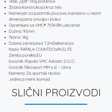
Teški „split“ ring prstenovi
Žičana konstrukcija kroz telo
Namenjen za pastrmku,bucova, bandara i u većim
dimenzijama smudja i štuku!
Opremljeni sa VMC® 7554 BN udicama!
Dužina: 95mm
Težina: 14g
Dubina zaranjanja: 1.2mDeklaracija:
Naziv: RAPALA COUNTDOWN ELITE
Zemlja porekla:EU
Izvoznik: Rapala VMC Adriatic D.O.O.
Uvoznik: Ribosport MM o.d. – Užice
Namena: Za sportski ribolov
Jedinica mere: komad
SLIČNI PROIZVODI