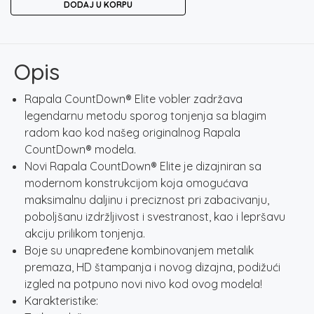
DODAJ U KORPU
ELITE
95
GDMN
količina
Opis
Rapala CountDown® Elite vobler zadržava
legendarnu metodu sporog tonjenja sa blagim
radom kao kod našeg originalnog Rapala
CountDown® modela.
Novi Rapala CountDown® Elite je dizajniran sa
modernom konstrukcijom koja omogućava
maksimalnu daljinu i preciznost pri zabacivanju,
poboljšanu izdržljivost i svestranost, kao i lepršavu
akciju prilikom tonjenja.
Boje su unapređene kombinovanjem metalik
premaza, HD štampanja i novog dizajna, podižući
izgled na potpuno novi nivo kod ovog modela!
Karakteristike: