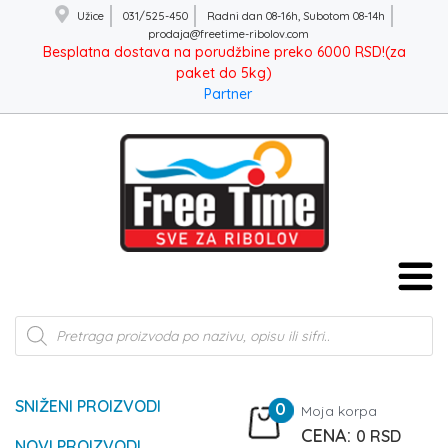
Užice
031/525-450
Radni dan 08-16h, Subotom 08-14h
prodaja@freetime-ribolov.com
Besplatna dostava na porudžbine preko 6000 RSD!(za
paket do 5kg)
Partner
Products
search
SNIŽENI PROIZVODI
0
Moja korpa
0
RSD
NOVI PROIZVODI