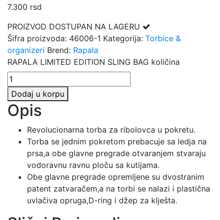
7.300
rsd
PROIZVOD DOSTUPAN NA LAGERU
Šifra proizvoda:
46006-1
Kategorija:
Torbice &
organizeri
Brend:
Rapala
RAPALA LIMITED EDITION SLING BAG količina
Dodaj u korpu
Opis
Revolucionarna torba za ribolovca u pokretu.
Torba se jednim pokretom prebacuje sa ledja na
prsa,a obe glavne pregrade otvaranjem stvaraju
vodoravnu ravnu ploču sa kutijama.
Obe glavne pregrade opremljene su dvostranim
patent zatvaračem,a na torbi se nalazi i plastična
uvlačiva opruga,D-ring i džep za klješta.