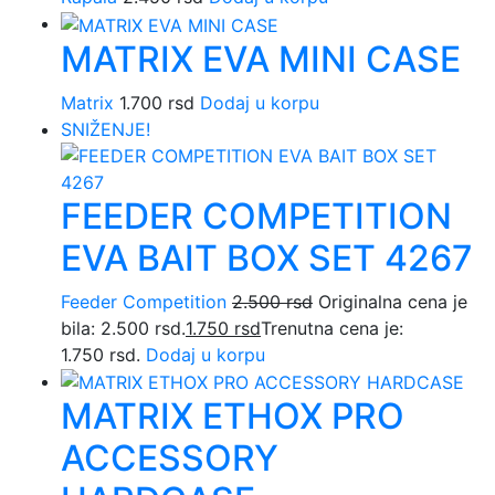
MATRIX EVA MINI CASE
Matrix
1.700
rsd
Dodaj u korpu
SNIŽENJE!
FEEDER COMPETITION
EVA BAIT BOX SET 4267
Feeder Competition
2.500
rsd
Originalna cena je
bila: 2.500 rsd.
1.750
rsd
Trenutna cena je:
1.750 rsd.
Dodaj u korpu
MATRIX ETHOX PRO
ACCESSORY