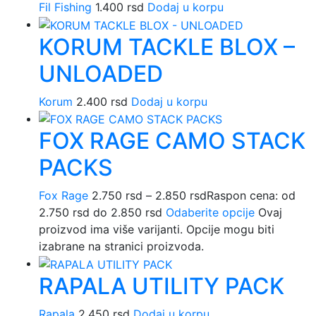
Fil Fishing
1.400
rsd
Dodaj u korpu
KORUM TACKLE BLOX –
UNLOADED
Korum
2.400
rsd
Dodaj u korpu
FOX RAGE CAMO STACK
PACKS
Fox Rage
2.750
rsd
–
2.850
rsd
Raspon cena: od
2.750 rsd do 2.850 rsd
Odaberite opcije
Ovaj
proizvod ima više varijanti. Opcije mogu biti
izabrane na stranici proizvoda.
RAPALA UTILITY PACK
Rapala
2.450
rsd
Dodaj u korpu