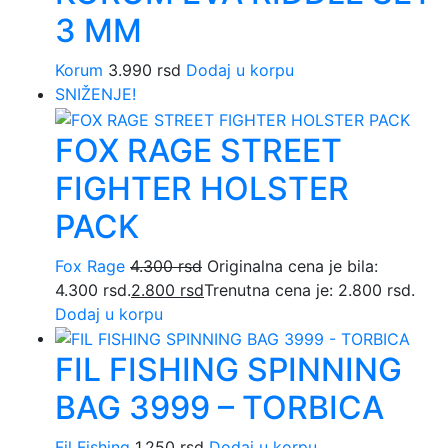
3 MM
Korum
3.990
rsd
Dodaj u korpu
SNIŽENJE!
FOX RAGE STREET
FIGHTER HOLSTER
PACK
Fox Rage
4.300
rsd
Originalna cena je bila:
4.300 rsd.
2.800
rsd
Trenutna cena je: 2.800 rsd.
Dodaj u korpu
FIL FISHING SPINNING
BAG 3999 – TORBICA
Fil Fishing
1.250
rsd
Dodaj u korpu