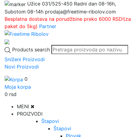
Užice
031/525-450
Radni dan 08-16h,
Subotom 08-14h
prodaja@freetime-ribolov.com
Besplatna dostava na porudžbine preko 6000 RSD!(za
paket do 5kg)
Partner
Products search
Sniženi Proizvodi
Novi Proizvodi
0
Moja korpa
0
rsd
MENI
PROIZVODI
Štapovi
Štapovi
Plovak