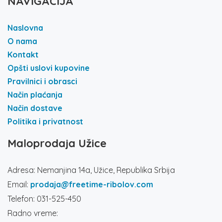
NAVIGACIJA
Naslovna
O nama
Kontakt
Opšti uslovi kupovine
Pravilnici i obrasci
Način plaćanja
Način dostave
Politika i privatnost
Maloprodaja Užice
Adresa: Nemanjina 14a, Užice, Republika Srbija
Email:
prodaja@freetime-ribolov.com
Telefon: 031-525-450
Radno vreme: