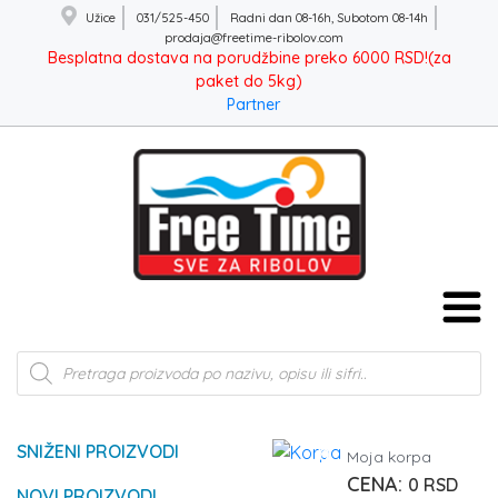
Užice
031/525-450
Radni dan 08-16h, Subotom 08-14h
prodaja@freetime-ribolov.com
Besplatna dostava na porudžbine preko 6000 RSD!(za
paket do 5kg)
Partner
Products
search
SNIŽENI PROIZVODI
0
Moja korpa
0
RSD
NOVI PROIZVODI