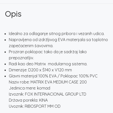
200
količina
Opis
Idealno za odlaganje sitnog pribora i vezanih udica.
Napravljena od izdržljivog EVA materijala sa toplotno
zapečaćenim šavovima.
Proziran poklopac tako da je sadržaj lako
prepoznatljiv.
Radi kao deo Matrix modularnog sistema.
Dimenzije: D200 x Š140 x V120 mm
Glavni materijal 100% EVA / Poklopac 100% PVC
Naziv robe: MATRIX EVA MEDIUM CASE 200
Jedinica mere: komad
Izvoznik: FOX INTERNACIONAL GROUP LTD
Država porekla: KINA
Uvoznik: RIBOSPORT MM OD