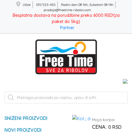
Užice
031/525-450
Radni dan 08-16h, Subotom 08-14h
prodaja@freetime-ribolov.com
Besplatna dostava na porudžbine preko 6000 RSD!(za
paket do 5kg)
Partner
Products
search
SNIŽENI PROIZVODI
0
Moja korpa
0
RSD
NOVI PROIZVODI