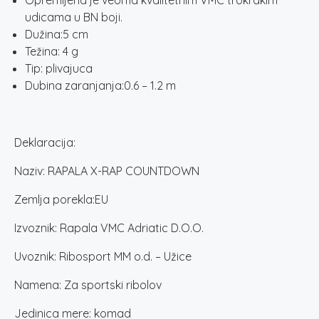
Opremljena je veoma kvalitetnim VMC trokrakim
udicama u BN boji.
Dužina:5 cm
Težina: 4 g
Tip: plivajuca
Dubina zaranjanja:0.6 – 1.2 m
Deklaracija:
Naziv: RAPALA X-RAP COUNTDOWN
Zemlja porekla:EU
Izvoznik: Rapala VMC Adriatic D.O.O.
Uvoznik: Ribosport MM o.d. – Užice
Namena: Za sportski ribolov
Jedinica mere: komad