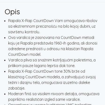
05
S
Opis
količina
Rapala X-Rap CountDown Vam omogućava ribolov
sa ekstremnom preciznošću na bilo kojoj dubini, uz
savršenu kontrolu.
Ova varalica je zasnovana na CountDown metodi
koju je Rapala predstavila 1960-ih godina, ali donosi
određene prednosti u odnosu na klasičan Rapala
CountDown model.
Varalica pliva sa snažnim kotrljajućim pokretima, a
prilikom pauze lagano leprša dok tone.
Rapala X-Rap CountDown tone 30% brže od
klasičnog CountDown modela, a zahvaljujući svojoj
težini i dizajnu tela, omogućava izuzetno daleke
zabačaje.
Moderan finiš sa visokim nivoom detalja, omogućava
poprilično realističan izgled same varalice.