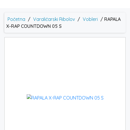
Početna
/
Varaličarski Ribolov
/
Vobleri
/ RAPALA
X-RAP COUNTDOWN 05 S