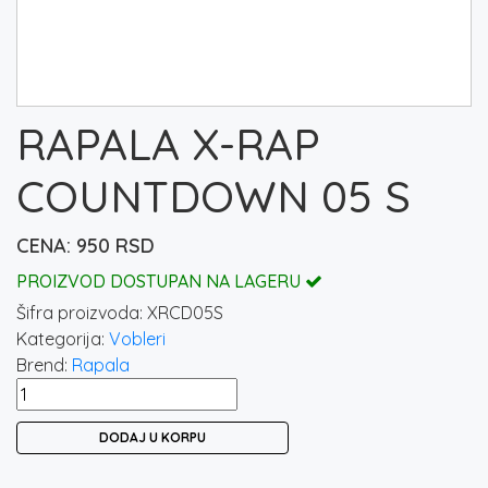
RAPALA X-RAP
COUNTDOWN 05 S
950
RSD
PROIZVOD DOSTUPAN NA LAGERU
Šifra proizvoda:
XRCD05S
Kategorija:
Vobleri
Brend:
Rapala
RAPALA
X-
DODAJ U KORPU
RAP
COUNTDOWN