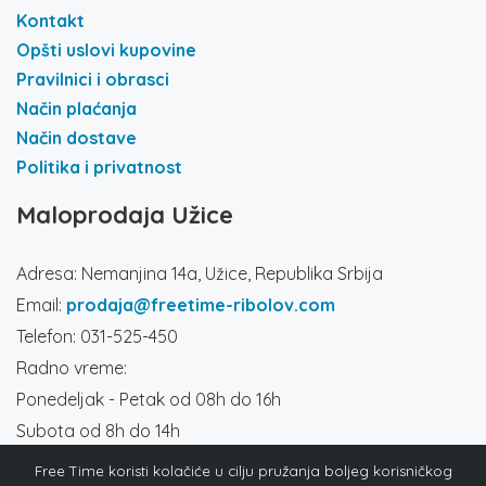
Kontakt
Opšti uslovi kupovine
Pravilnici i obrasci
Način plaćanja
Način dostave
Politika i privatnost
Maloprodaja Užice
Adresa: Nemanjina 14a, Užice, Republika Srbija
Email:
prodaja@freetime-ribolov.com
Telefon: 031-525-450
Radno vreme:
Ponedeljak - Petak od 08h do 16h
Subota od 8h do 14h
Društvene mreže
Free Time koristi kolačiće u cilju pružanja boljeg korisničkog