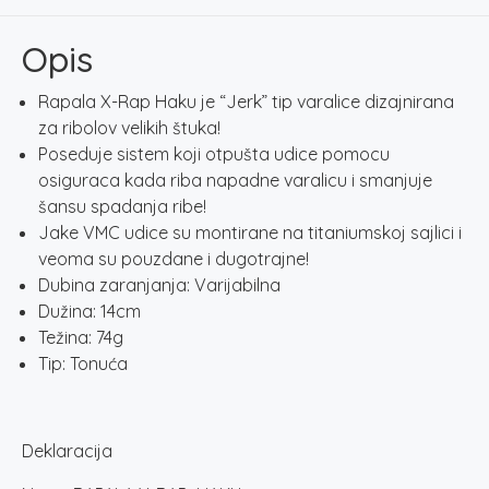
14
SMB
Opis
količina
Rapala X-Rap Haku je “Jerk” tip varalice dizajnirana
za ribolov velikih štuka!
Poseduje sistem koji otpušta udice pomocu
osiguraca kada riba napadne varalicu i smanjuje
šansu spadanja ribe!
Jake VMC udice su montirane na titaniumskoj sajlici i
veoma su pouzdane i dugotrajne!
Dubina zaranjanja: Varijabilna
Dužina: 14cm
Težina: 74g
Tip: Tonuća
Deklaracija