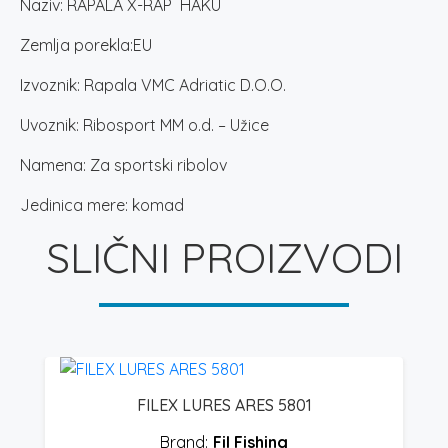
Naziv: RAPALA X-RAP HAKU
Zemlja porekla:EU
Izvoznik: Rapala VMC Adriatic D.O.O.
Uvoznik: Ribosport MM o.d. – Užice
Namena: Za sportski ribolov
Jedinica mere: komad
SLIČNI PROIZVODI
FILEX LURES ARES 5801
Fil Fishing