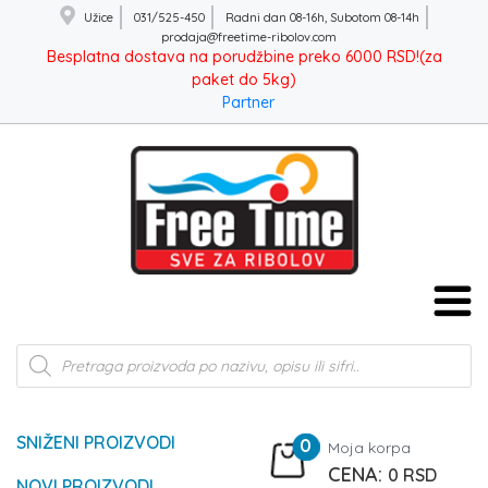
Užice
031/525-450
Radni dan 08-16h, Subotom 08-14h
prodaja@freetime-ribolov.com
Besplatna dostava na porudžbine preko 6000 RSD!(za
paket do 5kg)
Partner
Products
search
SNIŽENI PROIZVODI
0
Moja korpa
0
RSD
NOVI PROIZVODI