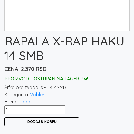
RAPALA X-RAP HAKU
14 SMB
2.370
RSD
PROIZVOD DOSTUPAN NA LAGERU
Šifra proizvoda:
XRHK14SMB
Kategorija:
Vobleri
Brend:
Rapala
RAPALA
X-
DODAJ U KORPU
RAP
HAKU