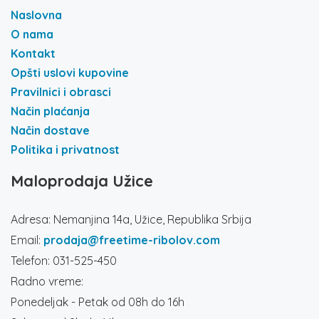
Naslovna
O nama
Kontakt
Opšti uslovi kupovine
Pravilnici i obrasci
Način plaćanja
Način dostave
Politika i privatnost
Maloprodaja Užice
Adresa: Nemanjina 14a, Užice, Republika Srbija
Email:
prodaja@freetime-ribolov.com
Telefon: 031-525-450
Radno vreme:
Ponedeljak - Petak od 08h do 16h