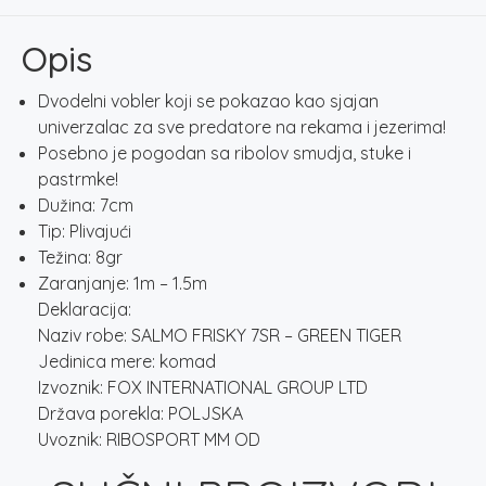
GREEN
TIGER
Opis
količina
Dvodelni vobler koji se pokazao kao sjajan
univerzalac za sve predatore na rekama i jezerima!
Posebno je pogodan sa ribolov smudja, stuke i
pastrmke!
Dužina: 7cm
Tip: Plivajući
Težina: 8gr
Zaranjanje: 1m – 1.5m
Deklaracija:
Naziv robe: SALMO FRISKY 7SR – GREEN TIGER
Jedinica mere: komad
Izvoznik: FOX INTERNATIONAL GROUP LTD
Država porekla: POLJSKA
Uvoznik: RIBOSPORT MM OD