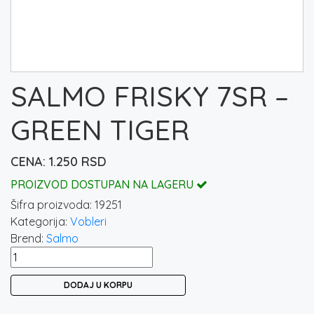
SALMO FRISKY 7SR –
GREEN TIGER
1.250
RSD
PROIZVOD DOSTUPAN NA LAGERU
Šifra proizvoda:
19251
Kategorija:
Vobleri
Brend:
Salmo
SALMO
FRISKY
DODAJ U KORPU
7SR
-