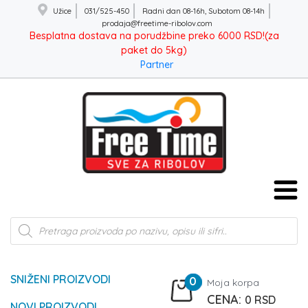
Užice
031/525-450
Radni dan 08-16h, Subotom 08-14h
prodaja@freetime-ribolov.com
Besplatna dostava na porudžbine preko 6000 RSD!(za
paket do 5kg)
Partner
Products
search
SNIŽENI PROIZVODI
0
Moja korpa
0
RSD
NOVI PROIZVODI