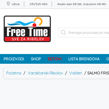
Užice
031/525-450
Radni dan 08-16h, Subotom 08-14h
Products
search
PROIZVODI
SHOP
SETOVI
LISTA BRENDOVA
O
Početna
/
Varaličarski Ribolov
/
Vobleri
/ SALMO FRIS