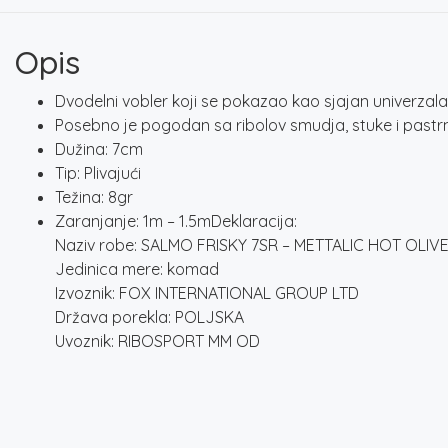
Opis
Dvodelni vobler koji se pokazao kao sjajan univerzal
Posebno je pogodan sa ribolov smudja, stuke i pastr
Dužina: 7cm
Tip: Plivajući
Težina: 8gr
Zaranjanje: 1m – 1.5mDeklaracija:
Naziv robe: SALMO FRISKY 7SR – METTALIC HOT OLIV
Jedinica mere: komad
Izvoznik: FOX INTERNATIONAL GROUP LTD
Država porekla: POLJSKA
Uvoznik: RIBOSPORT MM OD