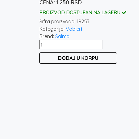
1.250
RSD
PROIZVOD DOSTUPAN NA LAGERU
Šifra proizvoda:
19253
Kategorija:
Vobleri
Brend:
Salmo
SALMO
FRISKY
DODAJ U KORPU
7SR
-
METTALIC
HOT
OLIVE
količina