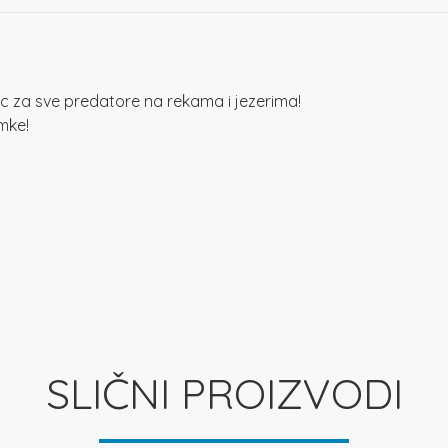
ac za sve predatore na rekama i jezerima!
mke!
E
SLIČNI PROIZVODI