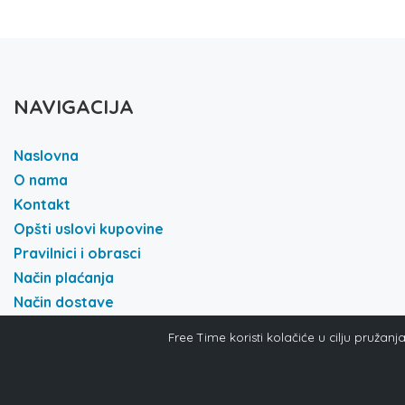
NAVIGACIJA
Naslovna
O nama
Kontakt
Opšti uslovi kupovine
Pravilnici i obrasci
Način plaćanja
Način dostave
Politika i privatnost
Free Time koristi kolačiće u cilju pružan