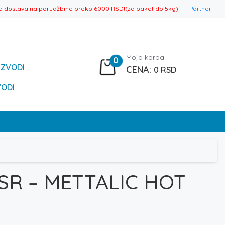
a dostava na porudžbine preko 6000 RSD!(za paket do 5kg)
Partner
Moja korpa
0
IZVODI
0
RSD
VODI
SR – METTALIC HOT