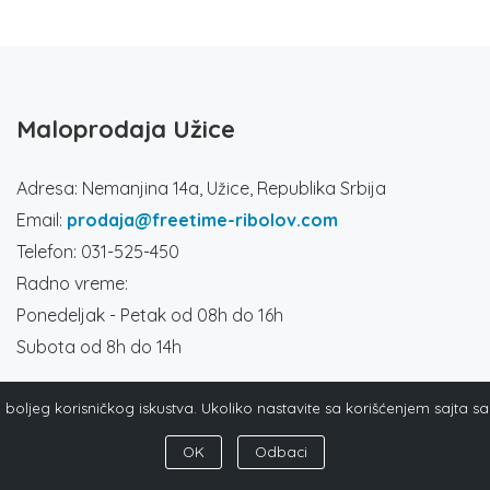
Maloprodaja Užice
Adresa: Nemanjina 14a, Užice, Republika Srbija
Email:
prodaja@freetime-ribolov.com
Telefon: 031-525-450
Radno vreme:
Ponedeljak - Petak od 08h do 16h
Subota od 8h do 14h
ja boljeg korisničkog iskustva. Ukoliko nastavite sa korišćenjem sajta s
OK
Odbaci