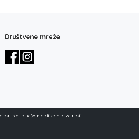
Društvene mreže
aglasni ste sa našom politikom privatnosti