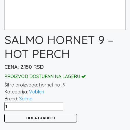
SALMO HORNET 9 –
HOT PERCH
2.150
RSD
PROIZVOD DOSTUPAN NA LAGERU
Šifra proizvoda:
hornet hot 9
Kategorija:
Vobleri
Brend:
Salmo
SALMO
HORNET
DODAJ U KORPU
9
-