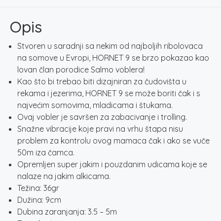
HOT
PERCH
Opis
količina
Stvoren u saradnji sa nekim od najboljih ribolovaca
na somove u Evropi, HORNET 9 se brzo pokazao kao
lovan član porodice Salmo voblera!
Kao što bi trebao biti dizajniran za čudovišta u
rekama i jezerima, HORNET 9 se može boriti čak i s
najvećim somovima, mladicama i štukama.
Ovaj vobler je savršen za zabacivanje i trolling.
Snažne vibracije koje pravi na vrhu štapa nisu
problem za kontrolu ovog mamaca čak i ako se vuče
50m iza čamca.
Opremljen super jakim i pouzdanim udicama koje se
nalaze na jakim alkicama.
Težina: 36gr
Dužina: 9cm
Dubina zaranjanja: 3.5 – 5m