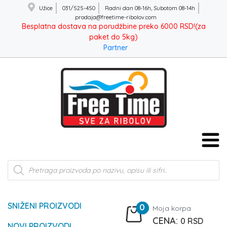
Užice
031/525-450
Radni dan 08-16h, Subotom 08-14h
prodaja@freetime-ribolov.com
Besplatna dostava na porudžbine preko 6000 RSD!(za
paket do 5kg)
Partner
Products
search
SNIŽENI PROIZVODI
0
Moja korpa
0
RSD
NOVI PROIZVODI