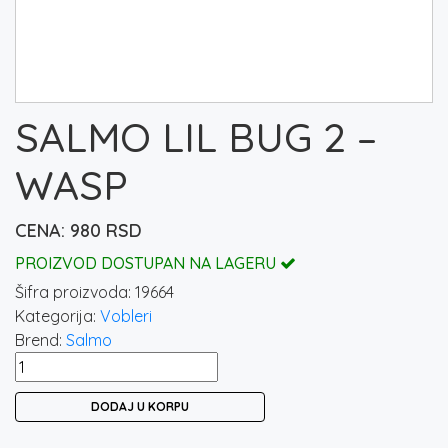
SALMO LIL BUG 2 –
WASP
980
RSD
PROIZVOD DOSTUPAN NA LAGERU
Šifra proizvoda:
19664
Kategorija:
Vobleri
Brend:
Salmo
SALMO
LIL
DODAJ U KORPU
BUG
2