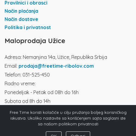
Pravilnici i obrasci
Način plaćanja
Način dostave
Politika i privatnost
Maloprodaja Užice
Adresa: Nemanjina 14a, Užice, Republika Srbija
Email:
prodaja@freetime-ribolov.com
Telefon: 031-525-450
Radno vreme:
Ponedeljak - Petak od 08h do 16h
Subota od 8h do 14h
Društvene mreže
Free Time koristi kolačiće u cilju pružanja boljeg korisničkog
iskustva. Ukoliko nastavite sa korišćenjem sajta saglasni ste
sa našom politikom privatnosti