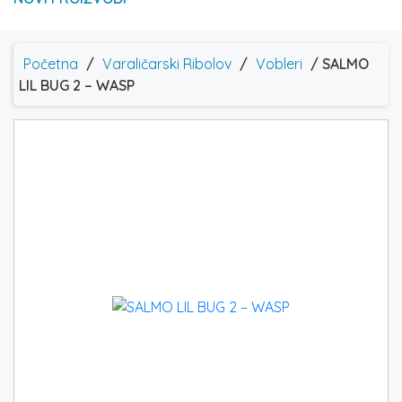
Početna
/
Varaličarski Ribolov
/
Vobleri
/ SALMO
LIL BUG 2 – WASP