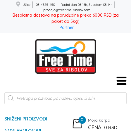
Užice
031/525-450
Radni dan 08-16h, Subotom 08-14h
prodaja@freetime-ribolov.com
Besplatna dostava na porudžbine preko 6000 RSD!(za
paket do 5kg)
Partner
Products
search
SNIŽENI PROIZVODI
0
Moja korpa
0
RSD
NOVI PROIZVODI