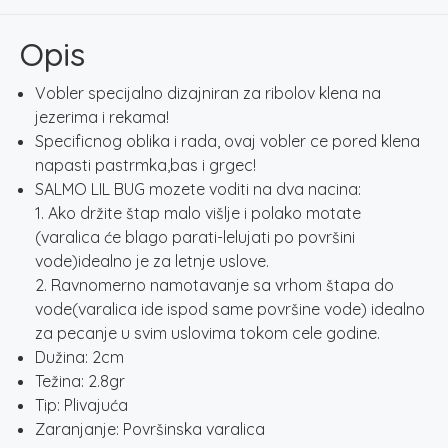
–
WASP
Opis
količina
Vobler specijalno dizajniran za ribolov klena na
jezerima i rekama!
Specificnog oblika i rada, ovaj vobler ce pored klena
napasti pastrmka,bas i grgec!
SALMO LIL BUG mozete voditi na dva nacina:
1. Ako držite štap malo višlje i polako motate
(varalica će blago parati-lelujati po površini
vode)idealno je za letnje uslove.
2. Ravnomerno namotavanje sa vrhom štapa do
vode(varalica ide ispod same površine vode) idealno
za pecanje u svim uslovima tokom cele godine.
Dužina: 2cm
Težina: 2.8gr
Tip: Plivajuća
Zaranjanje: Površinska varalica