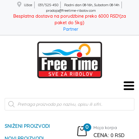
Užice
031/525-450
Radni dan 08-16h, Subotom 08-14h
prodaja@freetime-ribolov.com
Besplatna dostava na porudžbine preko 6000 RSD!(za
paket do 5kg)
Partner
Products
search
SNIŽENI PROIZVODI
0
Moja korpa
0
RSD
NOVI PROIZVODI