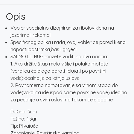
-
BLACK
Opis
BUG
količina
Vobler specijalno dizajniran za ribolov klena na
jezerima i rekama!
Specificnog oblika i rada, ovaj vobler ce pored klena
napasti pastrmka,bas i grgec!
SALMO LIL BUG mozete voditi na dva nacina:
1. Ako držite štap malo višlje i polako motate
(varalica će blago parati-lelujati po površini
vode)idealno je za letnje uslove.
2. Ravnomerno namotavanje sa vrhom štapa do
vode(varalica ide ispod same površine vode) idealno
za pecanje u svim uslovima tokom cele godine.
Dužina: 3cm
Težina: 4.3gr
Tip: Plivajuća
Zaranjanje: Površinska varalica