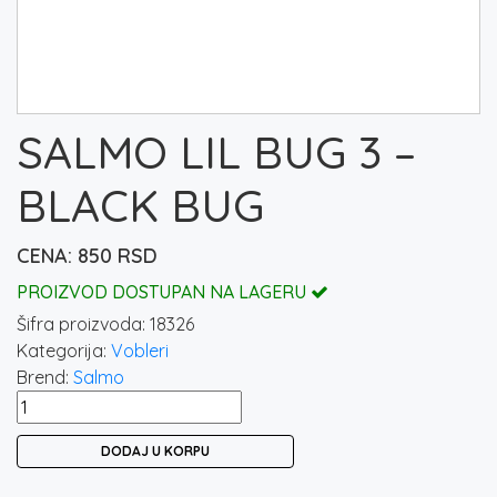
SALMO LIL BUG 3 –
BLACK BUG
850
RSD
PROIZVOD DOSTUPAN NA LAGERU
Šifra proizvoda:
18326
Kategorija:
Vobleri
Brend:
Salmo
SALMO
LIL
DODAJ U KORPU
BUG
3