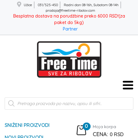
Užice
031/525-450
Radni dan 08-16h, Subotom 08-14h
prodaja@freetime-ribolov.com
Besplatna dostava na porudžbine preko 6000 RSD!(za
paket do 5kg)
Partner
Products
search
SNIŽENI PROIZVODI
0
Moja korpa
0
RSD
NOVI PROIZVODI