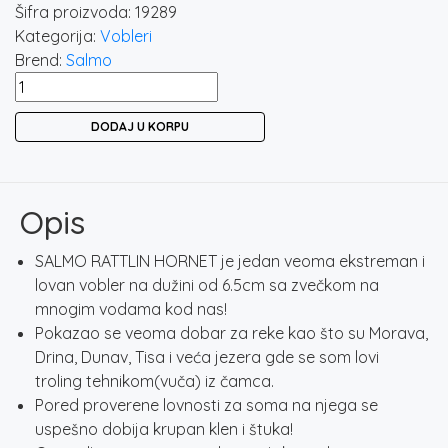
Šifra proizvoda:
19289
Kategorija:
Vobleri
Brend:
Salmo
SALMO
RATTLIN
DODAJ U KORPU
HORNET
65F
-
YELLOW
Opis
HOLOGRAPHIC
PERCH
SALMO RATTLIN HORNET je jedan veoma ekstreman i
količina
lovan vobler na dužini od 6.5cm sa zvečkom na
mnogim vodama kod nas!
Pokazao se veoma dobar za reke kao što su Morava,
Drina, Dunav, Tisa i veća jezera gde se som lovi
troling tehnikom(vuča) iz čamca.
Pored proverene lovnosti za soma na njega se
uspešno dobija krupan klen i štuka!