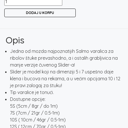
SALMO
SLIDER
DODAJ U KORPU
5,
7,
10
&
Opis
12S
-
Jedna od mozda najpoznatijih Salmo varalica za
REAL
ribolov štuke prevashodno, a i ostalih grabljivica na
ROACH
manje verzije čuvenog Slider-a!
količina
Slider je model koji na dimenziji 5 i 7 uspešno daje
klena i bucova na rekama, a u većim opcijama 10 i 12
je pravi zalogaj za štuku!
Tip varalice je tonući.
Dostupne opcije:
5S (5cm / 8gr / do 1m)
7S (7cm / 21gr / 0.5-1m)
10S ( 10cm / 46gr / 0.5-1m)
12S ( 12cm / 70gr / 0.5-1m)