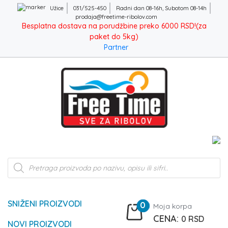
Užice
031/525-450
Radni dan 08-16h, Subotom 08-14h
prodaja@freetime-ribolov.com
Besplatna dostava na porudžbine preko 6000 RSD!(za
paket do 5kg)
Partner
Products
search
SNIŽENI PROIZVODI
0
Moja korpa
0
RSD
NOVI PROIZVODI