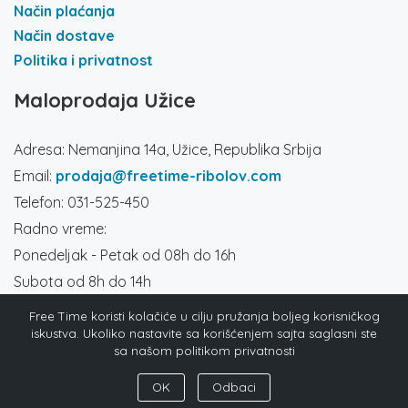
Način plaćanja
Način dostave
Politika i privatnost
Maloprodaja Užice
Adresa: Nemanjina 14a, Užice, Republika Srbija
Email:
prodaja@freetime-ribolov.com
Telefon: 031-525-450
Radno vreme:
Ponedeljak - Petak od 08h do 16h
Subota od 8h do 14h
Društvene mreže
Free Time koristi kolačiće u cilju pružanja boljeg korisničkog
iskustva. Ukoliko nastavite sa korišćenjem sajta saglasni ste
sa našom politikom privatnosti
OK
Odbaci