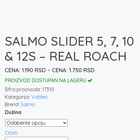
SALMO SLIDER 5, 7, 10
& 12S – REAL ROACH
1.190
RSD
–
1.750
RSD
Raspon
cena:
PROIZVOD DOSTUPAN NA LAGERU
od
Šifra proizvoda:
17310
1.190 rsd
Kategorija:
Vobleri
do
Brend:
Salmo
1.750 rsd
Dužina
Očisti